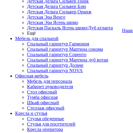
Детская Дельта Сильвер Пинк
Детская Дельта Сильвер Блю
Детская Дельта Сильвер Оранж
Детская Эра Венге
Детская Эра Ясень шимо
Детская Паскаль Ясень шимо/Дуб атланта
Наши
Ещё
Мебель для спальной
Спальный гарнитур Гармония
Спальный гарнитур Мартина сонома
Спальный гарнитур Соренто
Спальный гарнитур Мартина дуб вотан
Спальный гарнитур Дольче
Спальный гарнитур NOVA
Офисная мебель
Мебель для персонала
Кабинет руководителя
Стол офисный
Тумба офисная
Шкаф офисный
Стеллаж офисный
Кресла и стулья
Стулья обеденные
Стулья для посетителей
Кресла оператора