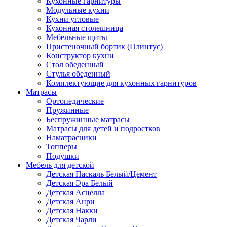
Кухонные гарнитуры
Модульные кухни
Кухни угловые
Кухонная столешница
Мебельные щиты
Пристеночный бортик (Плинтус)
Конструктор кухни
Стол обеденный
Стулья обеденный
Комплектующие для кухонных гарнитуров
Матраcы
Ортопедические
Пружинные
Беспружинные матрасы
Матрасы для детей и подростков
Наматрасники
Топперы
Подушки
Мебель для детской
Детская Паскаль Белый/Цемент
Детская Эра Белый
Детская Асцелла
Детская Анри
Детская Накки
Детская Чарли