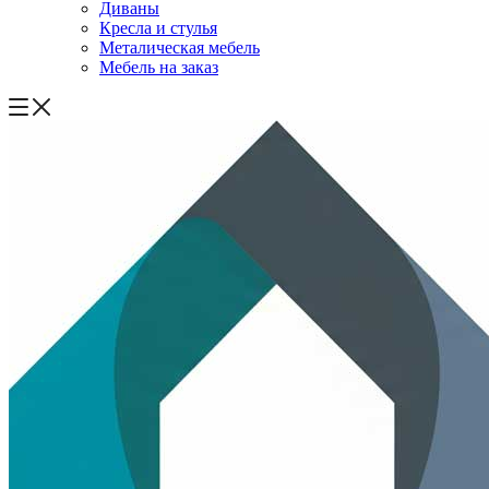
Диваны
Кресла и стулья
Металическая мебель
Мебель на заказ