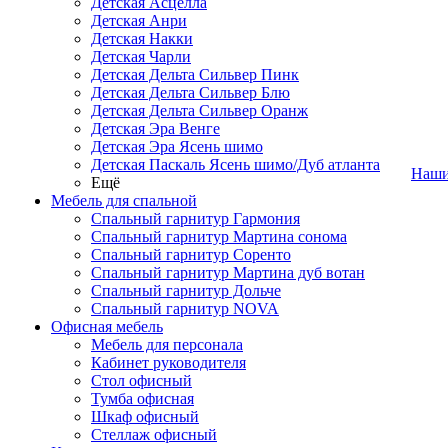
Детская Асцелла
Детская Анри
Детская Накки
Детская Чарли
Детская Дельта Сильвер Пинк
Детская Дельта Сильвер Блю
Детская Дельта Сильвер Оранж
Детская Эра Венге
Детская Эра Ясень шимо
Детская Паскаль Ясень шимо/Дуб атланта
Наши
Ещё
Мебель для спальной
Спальный гарнитур Гармония
Спальный гарнитур Мартина сонома
Спальный гарнитур Соренто
Спальный гарнитур Мартина дуб вотан
Спальный гарнитур Дольче
Спальный гарнитур NOVA
Офисная мебель
Мебель для персонала
Кабинет руководителя
Стол офисный
Тумба офисная
Шкаф офисный
Стеллаж офисный