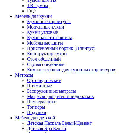
Тумбы для ТВ
ТВ Тумбы
Ещё
Мебель для кухни
Кухонные гарнитуры
Модульные кухни
Кухни угловые
Кухонная столешница
Мебельные щиты
Пристеночный бортик (Плинтус)
Конструктор кухни
Стол обеденный
Стулья обеденный
Комплектующие для кухонных гарнитуров
Матраcы
Ортопедические
Пружинные
Беспружинные матрасы
Матрасы для детей и подростков
Наматрасники
Топперы
Подушки
Мебель для детской
Детская Паскаль Белый/Цемент
Детская Эра Белый