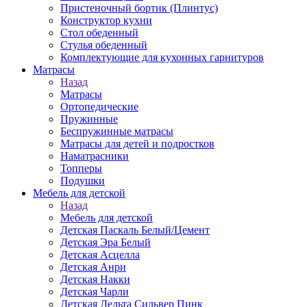
Пристеночный бортик (Плинтус)
Конструктор кухни
Стол обеденный
Стулья обеденный
Комплектующие для кухонных гарнитуров
Матраcы
Назад
Матраcы
Ортопедические
Пружинные
Беспружинные матрасы
Матрасы для детей и подростков
Наматрасники
Топперы
Подушки
Мебель для детской
Назад
Мебель для детской
Детская Паскаль Белый/Цемент
Детская Эра Белый
Детская Асцелла
Детская Анри
Детская Накки
Детская Чарли
Детская Дельта Сильвер Пинк