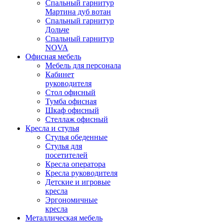
Спальный гарнитур
Мартина дуб вотан
Спальный гарнитур
Дольче
Спальный гарнитур
NOVA
Офисная мебель
Мебель для персонала
Кабинет
руководителя
Стол офисный
Тумба офисная
Шкаф офисный
Стеллаж офисный
Кресла и стулья
Стулья обеденные
Стулья для
посетителей
Кресла оператора
Кресла руководителя
Детские и игровые
кресла
Эргономичные
кресла
Металлическая мебель