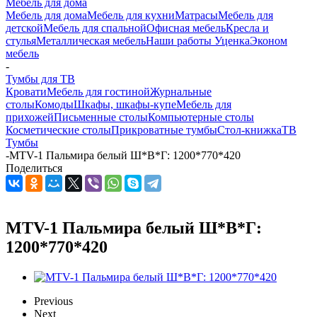
Мебель для дома
Мебель для дома
Мебель для кухни
Матраcы
Мебель для
детской
Мебель для спальной
Офисная мебель
Кресла и
стулья
Металлическая мебель
Наши работы
Уценка
Эконом
мебель
-
Тумбы для ТВ
Кровати
Мебель для гостиной
Журнальные
столы
Комоды
Шкафы, шкафы-купе
Мебель для
прихожей
Письменные столы
Компьютерные столы
Косметические столы
Прикроватные тумбы
Стол-книжка
ТВ
Тумбы
-
MTV-1 Пальмира белый Ш*В*Г: 1200*770*420
Поделиться
MTV-1 Пальмира белый Ш*В*Г:
1200*770*420
Previous
Next