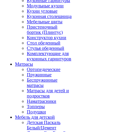
Кухонные гарнитуры
Модульные кухни
Кухни угловые
Кухонная столешница
Мебельные щиты
Пристеночный
бортик (Плинтус)
Конструктор кухни
Стол обеденный
Стулья обеденный
Комплектующие для
кухонных гарнитуров
Матраcы
Ортопедические
Пружинные
Беспружинные
матрасы
Матрасы для детей и
подростков
Наматрасники
Топперы
Подушки
Мебель для детской
Детская Паскаль
Белый/Цемент