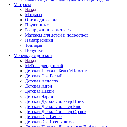
Матраcы
Назад
Матраcы
Ортопедические
Пружинные
Беспружинные матрасы
Матрасы для детей и подростков
Наматрасники
Топперы
Подушки
Мебель для детской
Назад
Мебель для детской
Детская Паскаль Белый/Цемент
Детская Эра Белый
Детская Асцелла
Детская Анри
Детская Накки
Детская Чарли
Детская Дельта Сильвер Пинк
Детская Дельта Сильвер Блю
Детская Дельта Сильвер Оранж
Детская Эра Венге
Детская Эра Ясень шимо
Детская Паскаль Ясень шимо/Дуб атланта