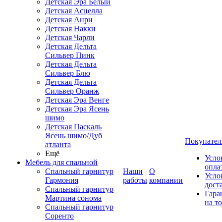
Детская Эра Белый
Детская Асцелла
Детская Анри
Детская Накки
Детская Чарли
Детская Дельта
Сильвер Пинк
Детская Дельта
Сильвер Блю
Детская Дельта
Сильвер Оранж
Детская Эра Венге
Детская Эра Ясень
шимо
Детская Паскаль
Ясень шимо/Дуб
Покупател
атланта
Ещё
Усло
Мебель для спальной
опла
Спальный гарнитур
Наши
О
Усло
Гармония
работы
компании
дост
Спальный гарнитур
Гара
Мартина сонома
на т
Спальный гарнитур
Соренто