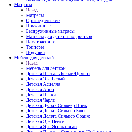
Матраcы
Назад
Матраcы
Ортопедические
Пружинные
Беспружинные матрасы
Матрасы для детей и подростков
Наматрасники
Топперы
Подушки
Мебель для детской
Назад
Мебель для детской
Детская Паскаль Белый/Цемент
Детская Эра Белый
Детская Асцелла
Детская Анри
Детская Накки
Детская Чарли
Детская Дельта Сильвер Пинк
Детская Дельта Сильвер Блю
Детская Дельта Сильвер Оранж
Детская Эра Венге
Детская Эра Ясень шимо
Детская Паскаль Ясень шимо/Дуб атланта