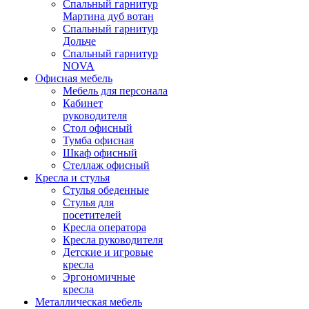
Спальный гарнитур
Мартина дуб вотан
Спальный гарнитур
Дольче
Спальный гарнитур
NOVA
Офисная мебель
Мебель для персонала
Кабинет
руководителя
Стол офисный
Тумба офисная
Шкаф офисный
Стеллаж офисный
Кресла и стулья
Стулья обеденные
Стулья для
посетителей
Кресла оператора
Кресла руководителя
Детские и игровые
кресла
Эргономичные
кресла
Металлическая мебель