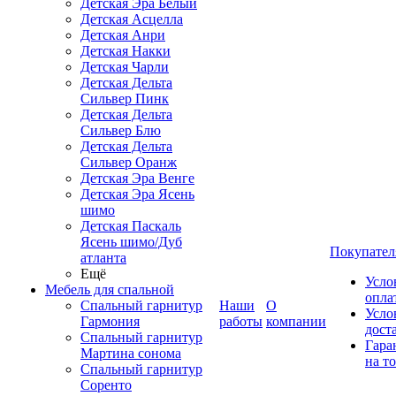
Детская Эра Белый
Детская Асцелла
Детская Анри
Детская Накки
Детская Чарли
Детская Дельта
Сильвер Пинк
Детская Дельта
Сильвер Блю
Детская Дельта
Сильвер Оранж
Детская Эра Венге
Детская Эра Ясень
шимо
Детская Паскаль
Ясень шимо/Дуб
Покупател
атланта
Ещё
Усло
Мебель для спальной
опла
Спальный гарнитур
Наши
О
Усло
Гармония
работы
компании
дост
Спальный гарнитур
Гара
Мартина сонома
на т
Спальный гарнитур
Соренто