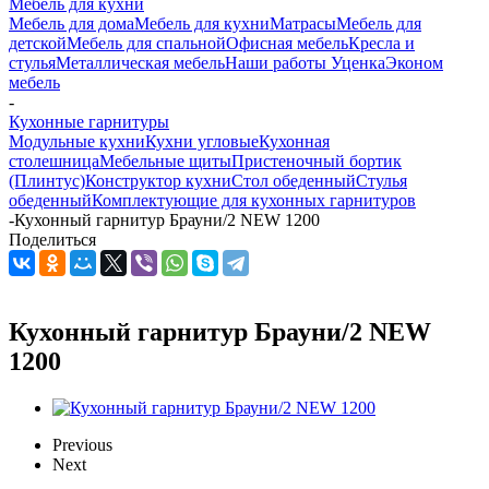
Мебель для кухни
Мебель для дома
Мебель для кухни
Матраcы
Мебель для
детской
Мебель для спальной
Офисная мебель
Кресла и
стулья
Металлическая мебель
Наши работы
Уценка
Эконом
мебель
-
Кухонные гарнитуры
Модульные кухни
Кухни угловые
Кухонная
столешница
Мебельные щиты
Пристеночный бортик
(Плинтус)
Конструктор кухни
Стол обеденный
Стулья
обеденный
Комплектующие для кухонных гарнитуров
-
Кухонный гарнитур Брауни/2 NEW 1200
Поделиться
Кухонный гарнитур Брауни/2 NEW
1200
Previous
Next