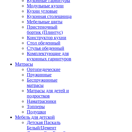
Кухонные гарнитуры
Модульные кухни
Кухни угловые
Кухонная столешница
Мебельные щиты
Пристеночный
бортик (Плинтус)
Конструктор кухни
Стол обеденный
Стулья обеденный
Комплектующие для
кухонных гарнитуров
Матраcы
Ортопедические
Пружинные
Беспружинные
матрасы
Матрасы для детей и
подростков
Наматрасники
Топперы
Подушки
Мебель для детской
Детская Паскаль
Белый/Цемент