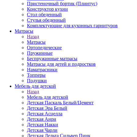
Пристеночный бортик (Плинтус)
Конструктор кухни
Стол обеденный
Стулья обеденный
Комплектующие для кухонных гарнитуров
Матраcы
Назад
Матраcы
Ортопедические
Пружинные
Беспружинные матрасы
Матрасы для детей и подростков
Наматрасники
Топперы
Подушки
Мебель для детской
Назад
Мебель для детской
Детская Паскаль Белый/Цемент
Детская Эра Белый
Детская Асцелла
Детская Анри
Детская Накки
Детская Чарли
Детская Дельта Сильвер Пинк