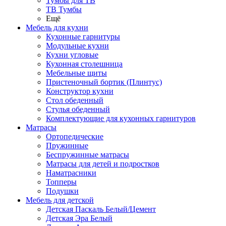
Тумбы для ТВ
ТВ Тумбы
Ещё
Мебель для кухни
Кухонные гарнитуры
Модульные кухни
Кухни угловые
Кухонная столешница
Мебельные щиты
Пристеночный бортик (Плинтус)
Конструктор кухни
Стол обеденный
Стулья обеденный
Комплектующие для кухонных гарнитуров
Матраcы
Ортопедические
Пружинные
Беспружинные матрасы
Матрасы для детей и подростков
Наматрасники
Топперы
Подушки
Мебель для детской
Детская Паскаль Белый/Цемент
Детская Эра Белый