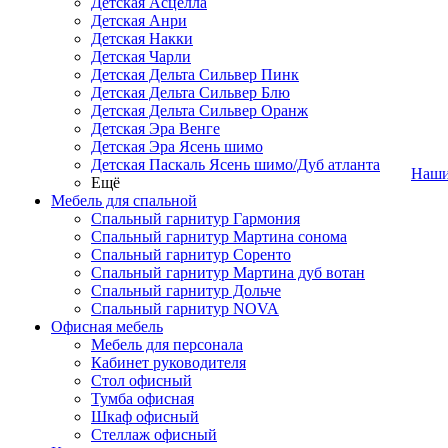
Детская Асцелла
Детская Анри
Детская Накки
Детская Чарли
Детская Дельта Сильвер Пинк
Детская Дельта Сильвер Блю
Детская Дельта Сильвер Оранж
Детская Эра Венге
Детская Эра Ясень шимо
Детская Паскаль Ясень шимо/Дуб атланта
Наши
Ещё
Мебель для спальной
Спальный гарнитур Гармония
Спальный гарнитур Мартина сонома
Спальный гарнитур Соренто
Спальный гарнитур Мартина дуб вотан
Спальный гарнитур Дольче
Спальный гарнитур NOVA
Офисная мебель
Мебель для персонала
Кабинет руководителя
Стол офисный
Тумба офисная
Шкаф офисный
Стеллаж офисный