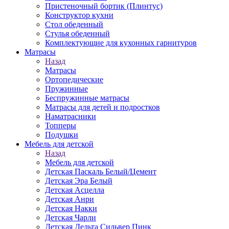
Пристеночный бортик (Плинтус)
Конструктор кухни
Стол обеденный
Стулья обеденный
Комплектующие для кухонных гарнитуров
Матраcы
Назад
Матраcы
Ортопедические
Пружинные
Беспружинные матрасы
Матрасы для детей и подростков
Наматрасники
Топперы
Подушки
Мебель для детской
Назад
Мебель для детской
Детская Паскаль Белый/Цемент
Детская Эра Белый
Детская Асцелла
Детская Анри
Детская Накки
Детская Чарли
Детская Дельта Сильвер Пинк