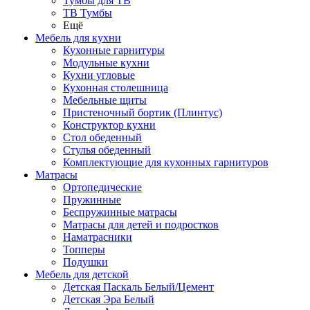
Тумбы для ТВ
ТВ Тумбы
Ещё
Мебель для кухни
Кухонные гарнитуры
Модульные кухни
Кухни угловые
Кухонная столешница
Мебельные щиты
Пристеночный бортик (Плинтус)
Конструктор кухни
Стол обеденный
Стулья обеденный
Комплектующие для кухонных гарнитуров
Матраcы
Ортопедические
Пружинные
Беспружинные матрасы
Матрасы для детей и подростков
Наматрасники
Топперы
Подушки
Мебель для детской
Детская Паскаль Белый/Цемент
Детская Эра Белый