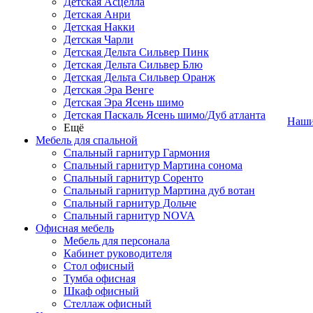
Детская Асцелла
Детская Анри
Детская Накки
Детская Чарли
Детская Дельта Сильвер Пинк
Детская Дельта Сильвер Блю
Детская Дельта Сильвер Оранж
Детская Эра Венге
Детская Эра Ясень шимо
Детская Паскаль Ясень шимо/Дуб атланта
Наши
Ещё
Мебель для спальной
Спальный гарнитур Гармония
Спальный гарнитур Мартина сонома
Спальный гарнитур Соренто
Спальный гарнитур Мартина дуб вотан
Спальный гарнитур Дольче
Спальный гарнитур NOVA
Офисная мебель
Мебель для персонала
Кабинет руководителя
Стол офисный
Тумба офисная
Шкаф офисный
Стеллаж офисный