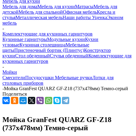
Мебель для кухни
Мебель для дома
Мебель для кухни
Матраcы
Мебель для
детской
Мебель для спальной
Офисная мебель
Кресла и
стулья
Металлическая мебель
Наши работы
Уценка
Эконом
мебель
-
Комплектующие для кухонных гарнитуров
Кухонные гарнитуры
Модульные кухни
Кухни
угловые
Кухонная столешница
Мебельные
щиты
Пристеночный бортик (Плинтус)
Конструктор
кухни
Стол обеденный
Стулья обеденный
Комплектующие для
кухонных гарнитуров
-
Мойки
Смесители
Посудосушки
Мебельные ручки
Лотки для
столовых приборов
-
Мойка GranFest QUARZ GF-Z18 (737х478мм) Темно-серый
Поделиться
Мойка GranFest QUARZ GF-Z18
(737х478мм) Темно-серый