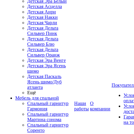
Детская Эра Белый
Детская Асцелла
Детская Анри
Детская Накки
Детская Чарли
Детская Дельта
Сильвер Пинк
Детская Дельта
Сильвер Блю
Детская Дельта
Сильвер Оранж
Детская Эра Венге
Детская Эра Ясень
шимо
Детская Паскаль
Ясень шимо/Дуб
Покупател
атланта
Ещё
Усло
Мебель для спальной
опла
Спальный гарнитур
Наши
О
Усло
Гармония
работы
компании
дост
Спальный гарнитур
Гара
Мартина сонома
на т
Спальный гарнитур
Соренто