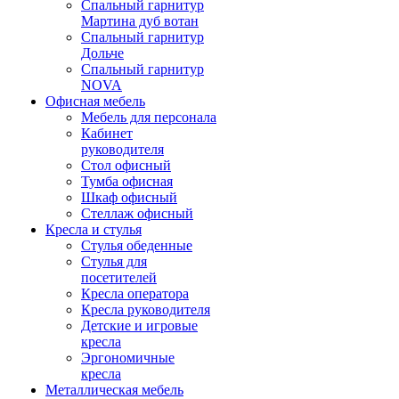
Спальный гарнитур
Мартина дуб вотан
Спальный гарнитур
Дольче
Спальный гарнитур
NOVA
Офисная мебель
Мебель для персонала
Кабинет
руководителя
Стол офисный
Тумба офисная
Шкаф офисный
Стеллаж офисный
Кресла и стулья
Стулья обеденные
Стулья для
посетителей
Кресла оператора
Кресла руководителя
Детские и игровые
кресла
Эргономичные
кресла
Металлическая мебель