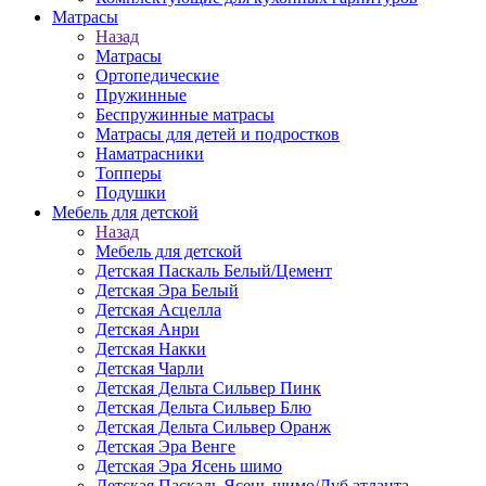
Матраcы
Назад
Матраcы
Ортопедические
Пружинные
Беспружинные матрасы
Матрасы для детей и подростков
Наматрасники
Топперы
Подушки
Мебель для детской
Назад
Мебель для детской
Детская Паскаль Белый/Цемент
Детская Эра Белый
Детская Асцелла
Детская Анри
Детская Накки
Детская Чарли
Детская Дельта Сильвер Пинк
Детская Дельта Сильвер Блю
Детская Дельта Сильвер Оранж
Детская Эра Венге
Детская Эра Ясень шимо
Детская Паскаль Ясень шимо/Дуб атланта