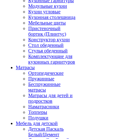
Кухонные гарнитуры
Модульные кухни
Кухни угловые
Кухонная столешница
Мебельные щиты
Пристеночный
бортик (Плинтус)
Конструктор кухни
Стол обеденный
Стулья обеденный
Комплектующие для
кухонных гарнитуров
Матраcы
Ортопедические
Пружинные
Беспружинные
матрасы
Матрасы для детей и
подростков
Наматрасники
Топперы
Подушки
Мебель для детской
Детская Паскаль
Белый/Цемент