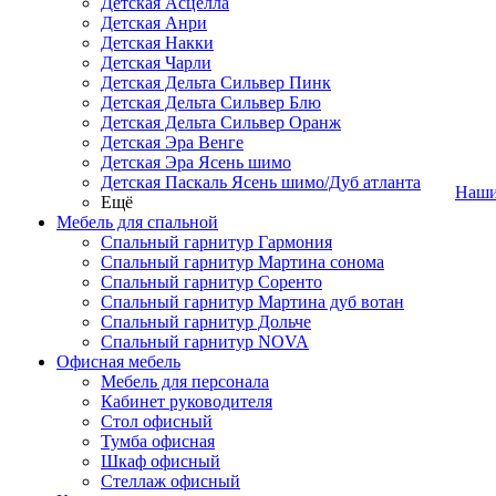
Детская Асцелла
Детская Анри
Детская Накки
Детская Чарли
Детская Дельта Сильвер Пинк
Детская Дельта Сильвер Блю
Детская Дельта Сильвер Оранж
Детская Эра Венге
Детская Эра Ясень шимо
Детская Паскаль Ясень шимо/Дуб атланта
Наши
Ещё
Мебель для спальной
Спальный гарнитур Гармония
Спальный гарнитур Мартина сонома
Спальный гарнитур Соренто
Спальный гарнитур Мартина дуб вотан
Спальный гарнитур Дольче
Спальный гарнитур NOVA
Офисная мебель
Мебель для персонала
Кабинет руководителя
Стол офисный
Тумба офисная
Шкаф офисный
Стеллаж офисный