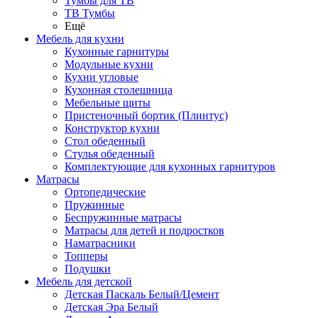
Тумбы для ТВ
ТВ Тумбы
Ещё
Мебель для кухни
Кухонные гарнитуры
Модульные кухни
Кухни угловые
Кухонная столешница
Мебельные щиты
Пристеночный бортик (Плинтус)
Конструктор кухни
Стол обеденный
Стулья обеденный
Комплектующие для кухонных гарнитуров
Матраcы
Ортопедические
Пружинные
Беспружинные матрасы
Матрасы для детей и подростков
Наматрасники
Топперы
Подушки
Мебель для детской
Детская Паскаль Белый/Цемент
Детская Эра Белый