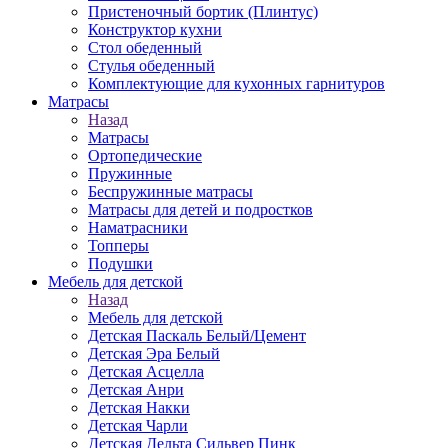
Пристеночный бортик (Плинтус)
Конструктор кухни
Стол обеденный
Стулья обеденный
Комплектующие для кухонных гарнитуров
Матраcы
Назад
Матраcы
Ортопедические
Пружинные
Беспружинные матрасы
Матрасы для детей и подростков
Наматрасники
Топперы
Подушки
Мебель для детской
Назад
Мебель для детской
Детская Паскаль Белый/Цемент
Детская Эра Белый
Детская Асцелла
Детская Анри
Детская Накки
Детская Чарли
Детская Дельта Сильвер Пинк