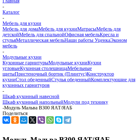
Главная
-
Каталог
-
Мебель для кухни
Мебель для дома
Мебель для кухни
Матраcы
Мебель для
детской
Мебель для спальной
Офисная мебель
Кресла и
стулья
Металлическая мебель
Наши работы
Уценка
Эконом
мебель
-
Модульные кухни
Кухонные гарнитуры
Модульные кухни
Кухни
угловые
Кухонная столешница
Мебельные
щиты
Пристеночный бортик (Плинтус)
Конструктор
кухни
Стол обеденный
Стулья обеденный
Комплектующие для
кухонных гарнитуров
-
Шкаф кухонный навесной
Шкаф кухонный напольный
Модули под технику
-
Модуль Мальва В300 ЯАТ/ЯАБ
Поделиться
Модуль Мальва В300 ЯАТ/ЯАБ