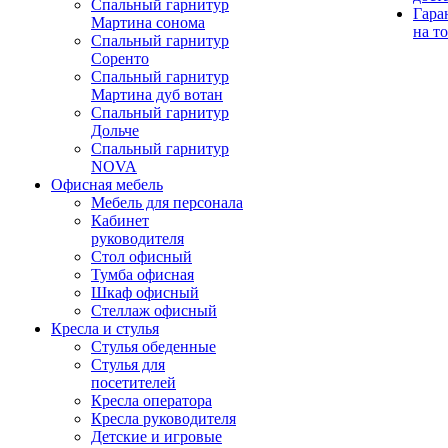
Спальный гарнитур
Гара
Мартина сонома
на т
Спальный гарнитур
Соренто
Спальный гарнитур
Мартина дуб вотан
Спальный гарнитур
Дольче
Спальный гарнитур
NOVA
Офисная мебель
Мебель для персонала
Кабинет
руководителя
Стол офисный
Тумба офисная
Шкаф офисный
Стеллаж офисный
Кресла и стулья
Стулья обеденные
Стулья для
посетителей
Кресла оператора
Кресла руководителя
Детские и игровые