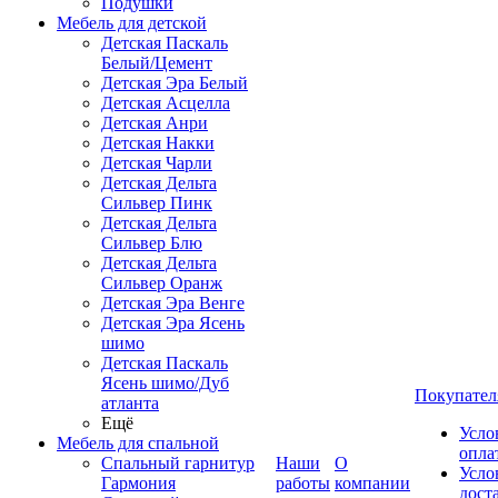
Подушки
Мебель для детской
Детская Паскаль
Белый/Цемент
Детская Эра Белый
Детская Асцелла
Детская Анри
Детская Накки
Детская Чарли
Детская Дельта
Сильвер Пинк
Детская Дельта
Сильвер Блю
Детская Дельта
Сильвер Оранж
Детская Эра Венге
Детская Эра Ясень
шимо
Детская Паскаль
Ясень шимо/Дуб
Покупател
атланта
Ещё
Усло
Мебель для спальной
опла
Спальный гарнитур
Наши
О
Усло
Гармония
работы
компании
дост