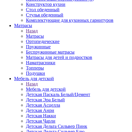
Конструктор кухни
Стол обеденный
Стулья обеденный
Комплектующие для кухонных гарнитуров
Матраcы
Назад
Матраcы
Ортопедические
Пружинные
Беспружинные матрасы
Матрасы для детей и подростков
Наматрасники
Топперы
Подушки
Мебель для детской
Назад
Мебель для детской
Детская Паскаль Белый/Цемент
Детская Эра Белый
Детская Асцелла
Детская Анри
Детская Накки
Детская Чарли
Детская Дельта Сильвер Пинк
Детская Дельта Сильвер Блю