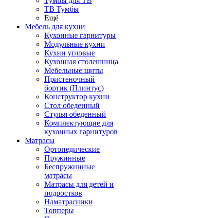
Тумбы для ТВ
ТВ Тумбы
Ещё
Мебель для кухни
Кухонные гарнитуры
Модульные кухни
Кухни угловые
Кухонная столешница
Мебельные щиты
Пристеночный
бортик (Плинтус)
Конструктор кухни
Стол обеденный
Стулья обеденный
Комплектующие для
кухонных гарнитуров
Матраcы
Ортопедические
Пружинные
Беспружинные
матрасы
Матрасы для детей и
подростков
Наматрасники
Топперы