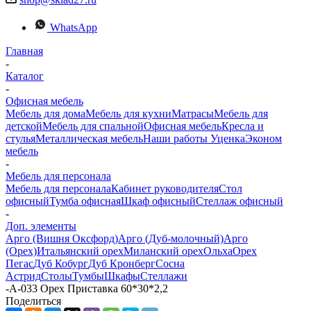
WhatsApp
Главная
-
Каталог
-
Офисная мебель
Мебель для дома
Мебель для кухни
Матраcы
Мебель для
детской
Мебель для спальной
Офисная мебель
Кресла и
стулья
Металлическая мебель
Наши работы
Уценка
Эконом
мебель
-
Мебель для персонала
Мебель для персонала
Кабинет руководителя
Стол
офисный
Тумба офисная
Шкаф офисный
Стеллаж офисный
-
Доп. элементы
Арго (Вишня Оксфорд)
Арго (Дуб-молочный)
Арго
(Орех)
Итальянский орех
Миланский орех
Ольха
Орех
Пегас
Дуб Кобург
Дуб Кронберг
Сосна
Астрид
Столы
Тумбы
Шкафы
Стеллажи
-
А-033 Орех Приставка 60*30*2,2
Поделиться