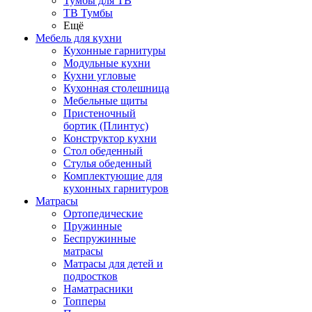
Тумбы для ТВ
ТВ Тумбы
Ещё
Мебель для кухни
Кухонные гарнитуры
Модульные кухни
Кухни угловые
Кухонная столешница
Мебельные щиты
Пристеночный
бортик (Плинтус)
Конструктор кухни
Стол обеденный
Стулья обеденный
Комплектующие для
кухонных гарнитуров
Матраcы
Ортопедические
Пружинные
Беспружинные
матрасы
Матрасы для детей и
подростков
Наматрасники
Топперы