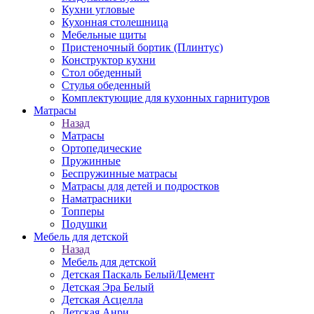
Кухни угловые
Кухонная столешница
Мебельные щиты
Пристеночный бортик (Плинтус)
Конструктор кухни
Стол обеденный
Стулья обеденный
Комплектующие для кухонных гарнитуров
Матраcы
Назад
Матраcы
Ортопедические
Пружинные
Беспружинные матрасы
Матрасы для детей и подростков
Наматрасники
Топперы
Подушки
Мебель для детской
Назад
Мебель для детской
Детская Паскаль Белый/Цемент
Детская Эра Белый
Детская Асцелла
Детская Анри