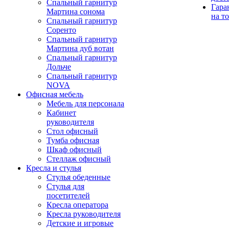
Спальный гарнитур
Гара
Мартина сонома
на т
Спальный гарнитур
Соренто
Спальный гарнитур
Мартина дуб вотан
Спальный гарнитур
Дольче
Спальный гарнитур
NOVA
Офисная мебель
Мебель для персонала
Кабинет
руководителя
Стол офисный
Тумба офисная
Шкаф офисный
Стеллаж офисный
Кресла и стулья
Стулья обеденные
Стулья для
посетителей
Кресла оператора
Кресла руководителя
Детские и игровые