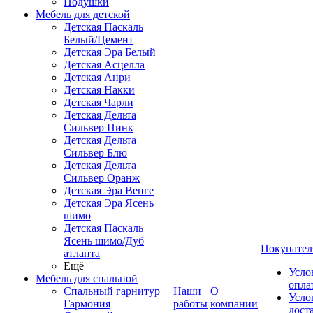
Подушки
Мебель для детской
Детская Паскаль
Белый/Цемент
Детская Эра Белый
Детская Асцелла
Детская Анри
Детская Накки
Детская Чарли
Детская Дельта
Сильвер Пинк
Детская Дельта
Сильвер Блю
Детская Дельта
Сильвер Оранж
Детская Эра Венге
Детская Эра Ясень
шимо
Детская Паскаль
Ясень шимо/Дуб
Покупател
атланта
Ещё
Усло
Мебель для спальной
опла
Спальный гарнитур
Наши
О
Усло
Гармония
работы
компании
дост