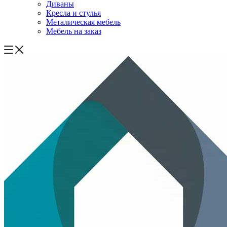
Диваны
Кресла и стулья
Металическая мебель
Мебель на заказ