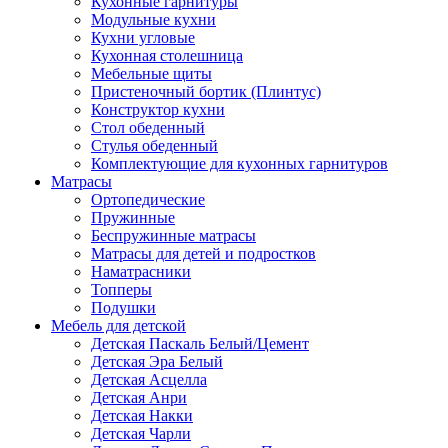
Кухонные гарнитуры
Модульные кухни
Кухни угловые
Кухонная столешница
Мебельные щиты
Пристеночный бортик (Плинтус)
Конструктор кухни
Стол обеденный
Стулья обеденный
Комплектующие для кухонных гарнитуров
Матраcы
Ортопедические
Пружинные
Беспружинные матрасы
Матрасы для детей и подростков
Наматрасники
Топперы
Подушки
Мебель для детской
Детская Паскаль Белый/Цемент
Детская Эра Белый
Детская Асцелла
Детская Анри
Детская Накки
Детская Чарли