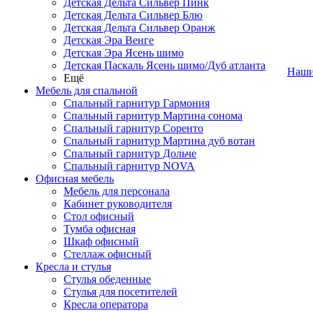
Детская Дельта Сильвер Пинк
Детская Дельта Сильвер Блю
Детская Дельта Сильвер Оранж
Детская Эра Венге
Детская Эра Ясень шимо
Детская Паскаль Ясень шимо/Дуб атланта
Наши
Ещё
Мебель для спальной
Спальный гарнитур Гармония
Спальный гарнитур Мартина сонома
Спальный гарнитур Соренто
Спальный гарнитур Мартина дуб вотан
Спальный гарнитур Дольче
Спальный гарнитур NOVA
Офисная мебель
Мебель для персонала
Кабинет руководителя
Стол офисный
Тумба офисная
Шкаф офисный
Стеллаж офисный
Кресла и стулья
Стулья обеденные
Стулья для посетителей
Кресла оператора