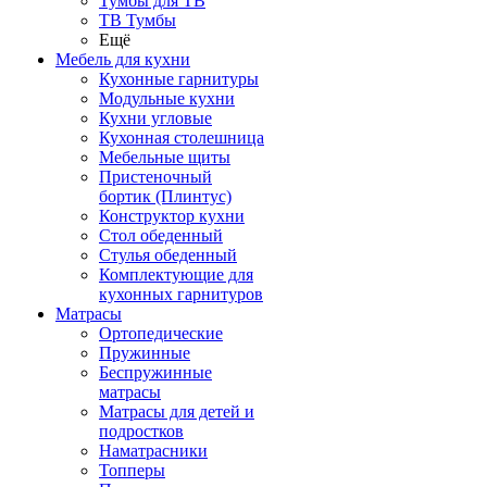
Тумбы для ТВ
ТВ Тумбы
Ещё
Мебель для кухни
Кухонные гарнитуры
Модульные кухни
Кухни угловые
Кухонная столешница
Мебельные щиты
Пристеночный
бортик (Плинтус)
Конструктор кухни
Стол обеденный
Стулья обеденный
Комплектующие для
кухонных гарнитуров
Матраcы
Ортопедические
Пружинные
Беспружинные
матрасы
Матрасы для детей и
подростков
Наматрасники
Топперы