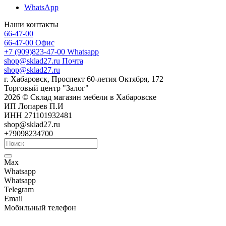
WhatsApp
Наши контакты
66-47-00
66-47-00
Офис
+7 (909)823-47-00
Whatsapp
shop@sklad27.ru
Почта
shop@sklad27.ru
г. Хабаровск, Проспект 60-летия Октября, 172
Торговый центр "Залог"
2026 © Склад магазин мебели в Хабаровске
ИП Лопарев П.И
ИНН 271101932481
shop@sklad27.ru
+79098234700
Max
Whatsapp
Whatsapp
Telegram
Email
Мобильный телефон