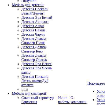
Подушки
Мебель для детской
Детская Паскаль
Белый/Цемент
Детская Эра Белый
Детская Асцелла
Детская Анри
Детская Накки
Детская Чарли
Детская Дельта
Сильвер Пинк
Детская Дельта
Сильвер Блю
Детская Дельта
Сильвер Оранж
Детская Эра Венге
Детская Эра Ясень
шимо
Детская Паскаль
Ясень шимо/Дуб
Покупател
атланта
Ещё
Усло
Мебель для спальной
опла
Спальный гарнитур
Наши
О
Усло
Гармония
работы
компании
дост