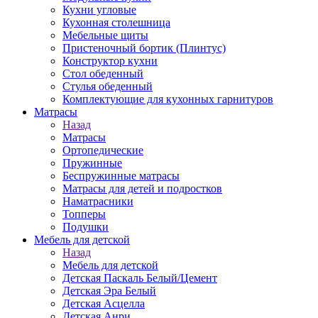
Кухни угловые
Кухонная столешница
Мебельные щиты
Пристеночный бортик (Плинтус)
Конструктор кухни
Стол обеденный
Стулья обеденный
Комплектующие для кухонных гарнитуров
Матраcы
Назад
Матраcы
Ортопедические
Пружинные
Беспружинные матрасы
Матрасы для детей и подростков
Наматрасники
Топперы
Подушки
Мебель для детской
Назад
Мебель для детской
Детская Паскаль Белый/Цемент
Детская Эра Белый
Детская Асцелла
Детская Анри