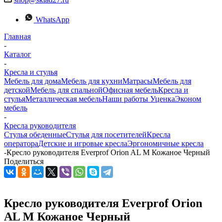
WhatsApp
Главная
-
Каталог
-
Кресла и стулья
Мебель для дома
Мебель для кухни
Матраcы
Мебель для
детской
Мебель для спальной
Офисная мебель
Кресла и
стулья
Металлическая мебель
Наши работы
Уценка
Эконом
мебель
-
Кресла руководителя
Стулья обеденные
Стулья для посетителей
Кресла
оператора
Детские и игровые кресла
Эргономичные кресла
-
Кресло руководителя Everprof Orion AL M Кожаное Черный
Поделиться
Кресло руководителя Everprof Orion
AL M Кожаное Черный