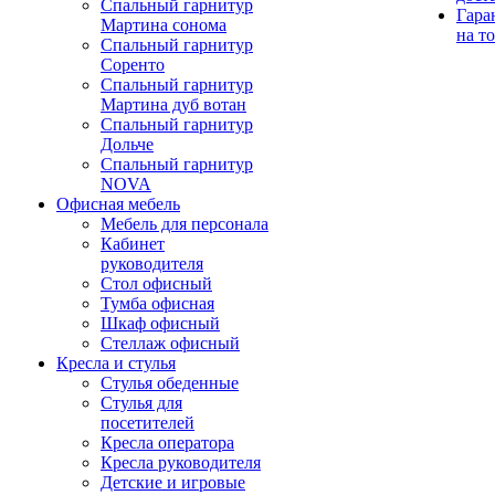
Спальный гарнитур
Гара
Мартина сонома
на т
Спальный гарнитур
Соренто
Спальный гарнитур
Мартина дуб вотан
Спальный гарнитур
Дольче
Спальный гарнитур
NOVA
Офисная мебель
Мебель для персонала
Кабинет
руководителя
Стол офисный
Тумба офисная
Шкаф офисный
Стеллаж офисный
Кресла и стулья
Стулья обеденные
Стулья для
посетителей
Кресла оператора
Кресла руководителя
Детские и игровые