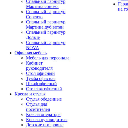
Спальный гарнитур
Гара
Мартина сонома
на т
Спальный гарнитур
Соренто
Спальный гарнитур
Мартина дуб вотан
Спальный гарнитур
Дольче
Спальный гарнитур
NOVA
Офисная мебель
Мебель для персонала
Кабинет
руководителя
Стол офисный
Тумба офисная
Шкаф офисный
Стеллаж офисный
Кресла и стулья
Стулья обеденные
Стулья для
посетителей
Кресла оператора
Кресла руководителя
Детские и игровые