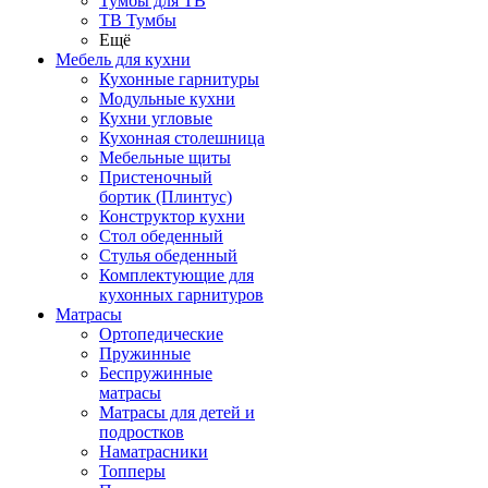
Тумбы для ТВ
ТВ Тумбы
Ещё
Мебель для кухни
Кухонные гарнитуры
Модульные кухни
Кухни угловые
Кухонная столешница
Мебельные щиты
Пристеночный
бортик (Плинтус)
Конструктор кухни
Стол обеденный
Стулья обеденный
Комплектующие для
кухонных гарнитуров
Матраcы
Ортопедические
Пружинные
Беспружинные
матрасы
Матрасы для детей и
подростков
Наматрасники
Топперы