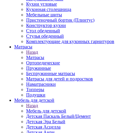
Кухни угловые
Кухонная столешница
Мебельные щиты
Пристеночный бортик (Плинтус)
Конструктор кухни
Стол обеденный
Стулья обеденный
Комплектующие для кухонных гарнитуров
Матраcы
Назад
Матраcы
Ортопедические
Пружинные
Беспружинные матрасы
Матрасы для детей и подростков
Наматрасники
Топперы
Подушки
Мебель для детской
Назад
Мебель для детской
Детская Паскаль Белый/Цемент
Детская Эра Белый
Детская Асцелла
Детская Анри