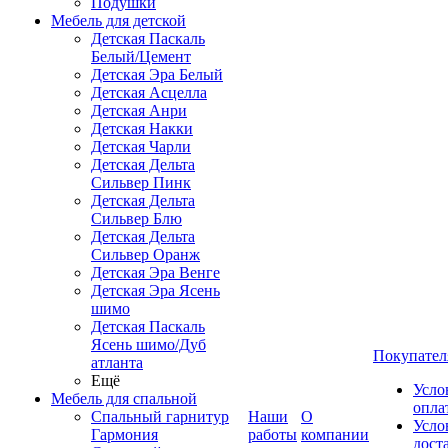
Подушки
Мебель для детской
Детская Паскаль
Белый/Цемент
Детская Эра Белый
Детская Асцелла
Детская Анри
Детская Накки
Детская Чарли
Детская Дельта
Сильвер Пинк
Детская Дельта
Сильвер Блю
Детская Дельта
Сильвер Оранж
Детская Эра Венге
Детская Эра Ясень
шимо
Детская Паскаль
Ясень шимо/Дуб
Покупател
атланта
Ещё
Усло
Мебель для спальной
опла
Спальный гарнитур
Наши
О
Усло
Гармония
работы
компании
дост