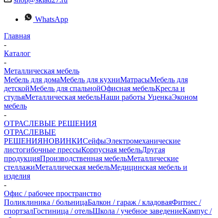
WhatsApp
Главная
-
Каталог
-
Металлическая мебель
Мебель для дома
Мебель для кухни
Матраcы
Мебель для
детской
Мебель для спальной
Офисная мебель
Кресла и
стулья
Металлическая мебель
Наши работы
Уценка
Эконом
мебель
-
ОТРАСЛЕВЫЕ РЕШЕНИЯ
ОТРАСЛЕВЫЕ
РЕШЕНИЯ
НОВИНКИ
Сейфы
Электромеханические
листогибочные прессы
Корпусная мебель
Другая
продукция
Производственная мебель
Металлические
стеллажи
Металлическая мебель
Медицинская мебель и
изделия
-
Офис / рабочее пространство
Поликлиника / больница
Балкон / гараж / кладовая
Фитнес /
спортзал
Гостиница / отель
Школа / учебное заведение
Кампус /