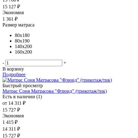
15 127
₽
Экономия
1 361
₽
Размер матраса
80x180
80x190
140x200
160x200
-
+
В корзину
Подробнее
Быстрый просмотр
Матрас Соня Матрасова "Флюид" (трикотаж/тик)
Есть в наличии (1)
от
14 311 ₽
15 727 ₽
Экономия
1 415 ₽
14 311
₽
15 727
₽