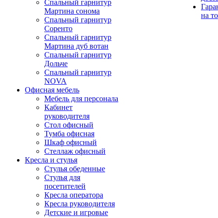
Спальный гарнитур
Гара
Мартина сонома
на т
Спальный гарнитур
Соренто
Спальный гарнитур
Мартина дуб вотан
Спальный гарнитур
Дольче
Спальный гарнитур
NOVA
Офисная мебель
Мебель для персонала
Кабинет
руководителя
Стол офисный
Тумба офисная
Шкаф офисный
Стеллаж офисный
Кресла и стулья
Стулья обеденные
Стулья для
посетителей
Кресла оператора
Кресла руководителя
Детские и игровые