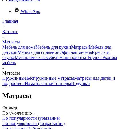
WhatsApp
Главная
-
Каталог
-
Матраcы
Мебель для дома
Мебель для кухни
Матраcы
Мебель для
детской
Мебель для спальной
Офисная мебель
Кресла и
стулья
Металлическая мебель
Наши работы
Уценка
Эконом
мебель
-
Матрасы
Пружинные
Беспружинные матрасы
Матрасы для детей и
подростков
Наматрасники
Топперы
Подушки
Матрасы
Фильтр
По умолчанию
По популярности (убывание)
По популярности (возрастание)
По алфавиту (убывание)