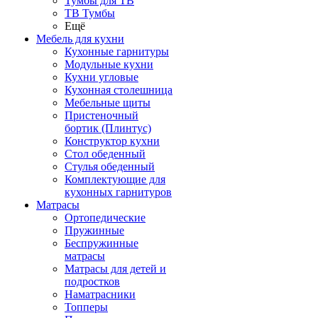
Тумбы для ТВ
ТВ Тумбы
Ещё
Мебель для кухни
Кухонные гарнитуры
Модульные кухни
Кухни угловые
Кухонная столешница
Мебельные щиты
Пристеночный
бортик (Плинтус)
Конструктор кухни
Стол обеденный
Стулья обеденный
Комплектующие для
кухонных гарнитуров
Матраcы
Ортопедические
Пружинные
Беспружинные
матрасы
Матрасы для детей и
подростков
Наматрасники
Топперы