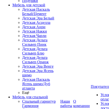
Подушки
Мебель для детской
Детская Паскаль
Белый/Цемент
Детская Эра Белый
Детская Асцелла
Детская Анри
Детская Накки
Детская Чарли
Детская Дельта
Сильвер Пинк
Детская Дельта
Сильвер Блю
Детская Дельта
Сильвер Оранж
Детская Эра Венге
Детская Эра Ясень
шимо
Детская Паскаль
Ясень шимо/Дуб
Покупател
атланта
Ещё
Усло
Мебель для спальной
опла
Спальный гарнитур
Наши
О
Усло
Гармония
работы
компании
дост