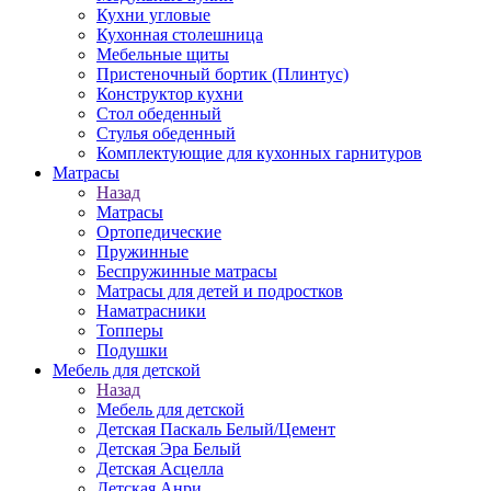
Кухни угловые
Кухонная столешница
Мебельные щиты
Пристеночный бортик (Плинтус)
Конструктор кухни
Стол обеденный
Стулья обеденный
Комплектующие для кухонных гарнитуров
Матраcы
Назад
Матраcы
Ортопедические
Пружинные
Беспружинные матрасы
Матрасы для детей и подростков
Наматрасники
Топперы
Подушки
Мебель для детской
Назад
Мебель для детской
Детская Паскаль Белый/Цемент
Детская Эра Белый
Детская Асцелла
Детская Анри