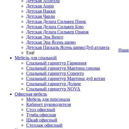
Детская Асцелла
Детская Анри
Детская Накки
Детская Чарли
Детская Дельта Сильвер Пинк
Детская Дельта Сильвер Блю
Детская Дельта Сильвер Оранж
Детская Эра Венге
Детская Эра Ясень шимо
Детская Паскаль Ясень шимо/Дуб атланта
Наши
Ещё
Мебель для спальной
Спальный гарнитур Гармония
Спальный гарнитур Мартина сонома
Спальный гарнитур Соренто
Спальный гарнитур Мартина дуб вотан
Спальный гарнитур Дольче
Спальный гарнитур NOVA
Офисная мебель
Мебель для персонала
Кабинет руководителя
Стол офисный
Тумба офисная
Шкаф офисный
Стеллаж офисный