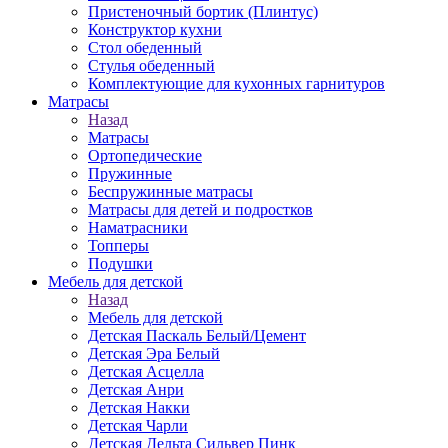
Пристеночный бортик (Плинтус)
Конструктор кухни
Стол обеденный
Стулья обеденный
Комплектующие для кухонных гарнитуров
Матраcы
Назад
Матраcы
Ортопедические
Пружинные
Беспружинные матрасы
Матрасы для детей и подростков
Наматрасники
Топперы
Подушки
Мебель для детской
Назад
Мебель для детской
Детская Паскаль Белый/Цемент
Детская Эра Белый
Детская Асцелла
Детская Анри
Детская Накки
Детская Чарли
Детская Дельта Сильвер Пинк