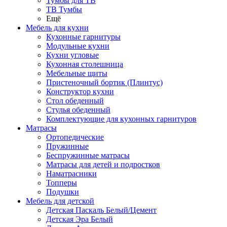
Тумбы для ТВ
ТВ Тумбы
Ещё
Мебель для кухни
Кухонные гарнитуры
Модульные кухни
Кухни угловые
Кухонная столешница
Мебельные щиты
Пристеночный бортик (Плинтус)
Конструктор кухни
Стол обеденный
Стулья обеденный
Комплектующие для кухонных гарнитуров
Матраcы
Ортопедические
Пружинные
Беспружинные матрасы
Матрасы для детей и подростков
Наматрасники
Топперы
Подушки
Мебель для детской
Детская Паскаль Белый/Цемент
Детская Эра Белый