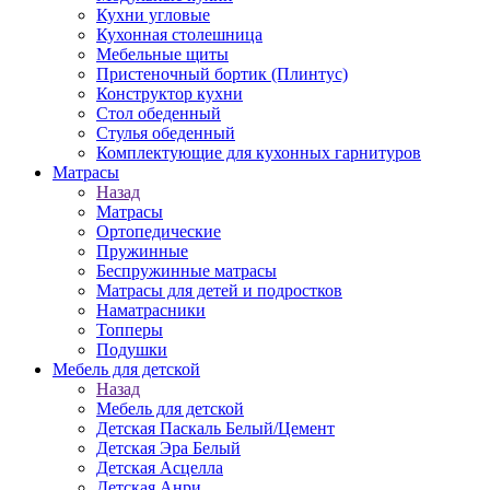
Кухни угловые
Кухонная столешница
Мебельные щиты
Пристеночный бортик (Плинтус)
Конструктор кухни
Стол обеденный
Стулья обеденный
Комплектующие для кухонных гарнитуров
Матраcы
Назад
Матраcы
Ортопедические
Пружинные
Беспружинные матрасы
Матрасы для детей и подростков
Наматрасники
Топперы
Подушки
Мебель для детской
Назад
Мебель для детской
Детская Паскаль Белый/Цемент
Детская Эра Белый
Детская Асцелла
Детская Анри