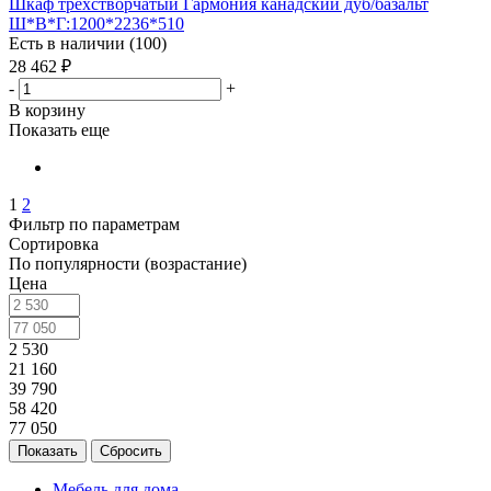
Шкаф трехстворчатый Гармония канадский дуб/базальт
Ш*В*Г:1200*2236*510
Есть в наличии (100)
28 462
₽
-
+
В корзину
Показать еще
1
2
Фильтр по параметрам
Сортировка
По популярности (возрастание)
Цена
2 530
21 160
39 790
58 420
77 050
Сбросить
Мебель для дома