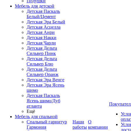
Подушки
Мебель для детской
Детская Паскаль
Белый/Цемент
Детская Эра Белый
Детская Асцелла
Детская Анри
Детская Накки
Детская Чарли
Детская Дельта
Сильвер Пинк
Детская Дельта
Сильвер Блю
Детская Дельта
Сильвер Оранж
Детская Эра Венге
Детская Эра Ясень
шимо
Детская Паскаль
Ясень шимо/Дуб
Покупател
атланта
Ещё
Усло
Мебель для спальной
опла
Спальный гарнитур
Наши
О
Усло
Гармония
работы
компании
дост