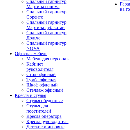
Спальный гарнитур
Гара
Мартина сонома
на т
Спальный гарнитур
Соренто
Спальный гарнитур
Мартина дуб вотан
Спальный гарнитур
Дольче
Спальный гарнитур
NOVA
Офисная мебель
Мебель для персонала
Кабинет
руководителя
Стол офисный
Тумба офисная
Шкаф офисный
Стеллаж офисный
Кресла и стулья
Стулья обеденные
Стулья для
посетителей
Кресла оператора
Кресла руководителя
Детские и игровые