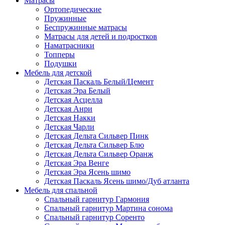
Матраcы
Ортопедические
Пружинные
Беспружинные матрасы
Матрасы для детей и подростков
Наматрасники
Топперы
Подушки
Мебель для детской
Детская Паскаль Белый/Цемент
Детская Эра Белый
Детская Асцелла
Детская Анри
Детская Накки
Детская Чарли
Детская Дельта Сильвер Пинк
Детская Дельта Сильвер Блю
Детская Дельта Сильвер Оранж
Детская Эра Венге
Детская Эра Ясень шимо
Детская Паскаль Ясень шимо/Дуб атланта
Мебель для спальной
Спальный гарнитур Гармония
Спальный гарнитур Мартина сонома
Спальный гарнитур Соренто