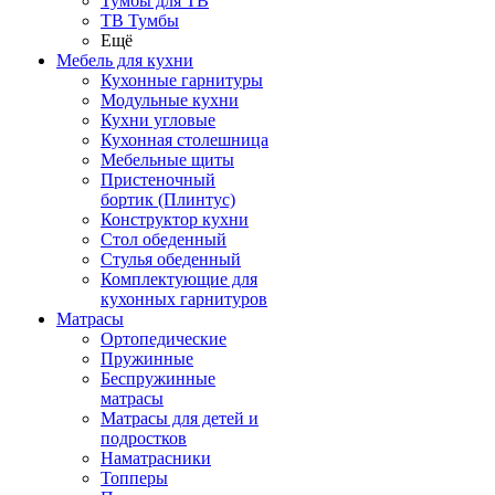
Тумбы для ТВ
ТВ Тумбы
Ещё
Мебель для кухни
Кухонные гарнитуры
Модульные кухни
Кухни угловые
Кухонная столешница
Мебельные щиты
Пристеночный
бортик (Плинтус)
Конструктор кухни
Стол обеденный
Стулья обеденный
Комплектующие для
кухонных гарнитуров
Матраcы
Ортопедические
Пружинные
Беспружинные
матрасы
Матрасы для детей и
подростков
Наматрасники
Топперы