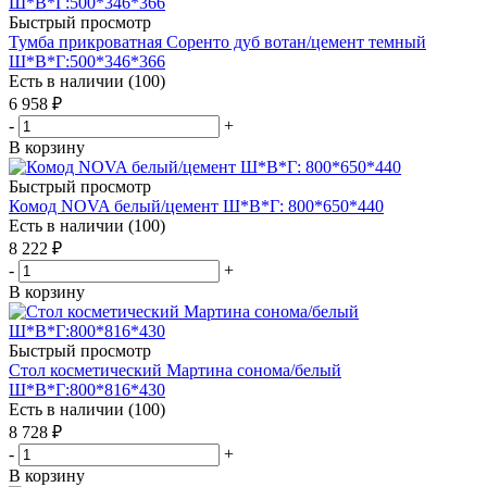
Быстрый просмотр
Тумба прикроватная Соренто дуб вотан/цемент темный
Ш*В*Г:500*346*366
Есть в наличии (100)
6 958
₽
-
+
В корзину
Быстрый просмотр
Комод NOVA белый/цемент Ш*В*Г: 800*650*440
Есть в наличии (100)
8 222
₽
-
+
В корзину
Быстрый просмотр
Стол косметический Мартина сонома/белый
Ш*В*Г:800*816*430
Есть в наличии (100)
8 728
₽
-
+
В корзину