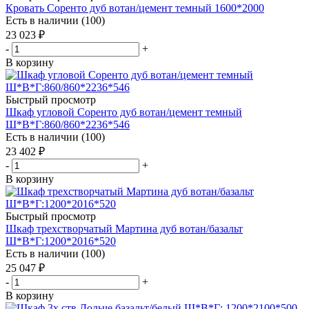
Кровать Соренто дуб вотан/цемент темный 1600*2000
Есть в наличии (100)
23 023
₽
-
+
В корзину
Быстрый просмотр
Шкаф угловой Соренто дуб вотан/цемент темный
Ш*В*Г:860/860*2236*546
Есть в наличии (100)
23 402
₽
-
+
В корзину
Быстрый просмотр
Шкаф трехстворчатый Мартина дуб вотан/базальт
Ш*В*Г:1200*2016*520
Есть в наличии (100)
25 047
₽
-
+
В корзину