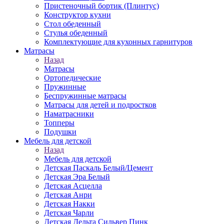
Пристеночный бортик (Плинтус)
Конструктор кухни
Стол обеденный
Стулья обеденный
Комплектующие для кухонных гарнитуров
Матраcы
Назад
Матраcы
Ортопедические
Пружинные
Беспружинные матрасы
Матрасы для детей и подростков
Наматрасники
Топперы
Подушки
Мебель для детской
Назад
Мебель для детской
Детская Паскаль Белый/Цемент
Детская Эра Белый
Детская Асцелла
Детская Анри
Детская Накки
Детская Чарли
Детская Дельта Сильвер Пинк