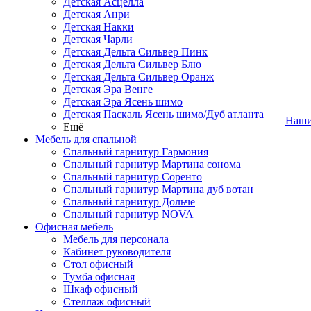
Детская Асцелла
Детская Анри
Детская Накки
Детская Чарли
Детская Дельта Сильвер Пинк
Детская Дельта Сильвер Блю
Детская Дельта Сильвер Оранж
Детская Эра Венге
Детская Эра Ясень шимо
Детская Паскаль Ясень шимо/Дуб атланта
Наши
Ещё
Мебель для спальной
Спальный гарнитур Гармония
Спальный гарнитур Мартина сонома
Спальный гарнитур Соренто
Спальный гарнитур Мартина дуб вотан
Спальный гарнитур Дольче
Спальный гарнитур NOVA
Офисная мебель
Мебель для персонала
Кабинет руководителя
Стол офисный
Тумба офисная
Шкаф офисный
Стеллаж офисный