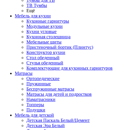
Тумбы для ТВ
ТВ Тумбы
Ещё
Мебель для кухни
Кухонные гарнитуры
Модульные кухни
Кухни угловые
Кухонная столешница
Мебельные щиты
Пристеночный бортик (Плинтус)
Конструктор кухни
Стол обеденный
Стулья обеденный
Комплектующие для кухонных гарнитуров
Матраcы
Ортопедические
Пружинные
Беспружинные матрасы
Матрасы для детей и подростков
Наматрасники
Топперы
Подушки
Мебель для детской
Детская Паскаль Белый/Цемент
Детская Эра Белый