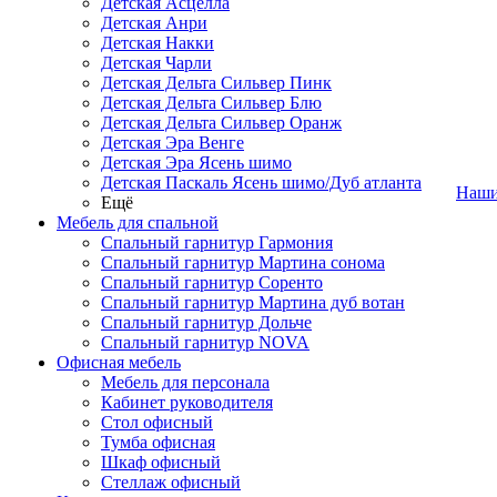
Детская Асцелла
Детская Анри
Детская Накки
Детская Чарли
Детская Дельта Сильвер Пинк
Детская Дельта Сильвер Блю
Детская Дельта Сильвер Оранж
Детская Эра Венге
Детская Эра Ясень шимо
Детская Паскаль Ясень шимо/Дуб атланта
Наши
Ещё
Мебель для спальной
Спальный гарнитур Гармония
Спальный гарнитур Мартина сонома
Спальный гарнитур Соренто
Спальный гарнитур Мартина дуб вотан
Спальный гарнитур Дольче
Спальный гарнитур NOVA
Офисная мебель
Мебель для персонала
Кабинет руководителя
Стол офисный
Тумба офисная
Шкаф офисный
Стеллаж офисный