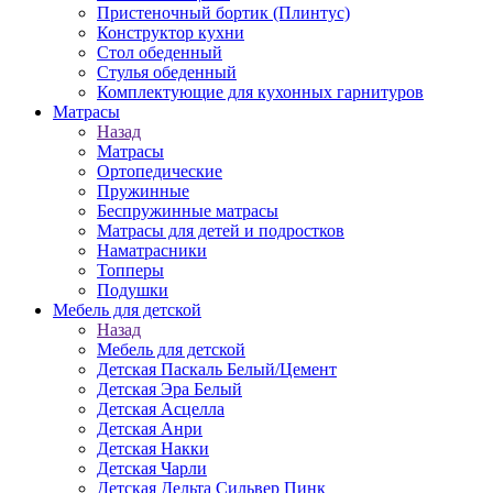
Пристеночный бортик (Плинтус)
Конструктор кухни
Стол обеденный
Стулья обеденный
Комплектующие для кухонных гарнитуров
Матраcы
Назад
Матраcы
Ортопедические
Пружинные
Беспружинные матрасы
Матрасы для детей и подростков
Наматрасники
Топперы
Подушки
Мебель для детской
Назад
Мебель для детской
Детская Паскаль Белый/Цемент
Детская Эра Белый
Детская Асцелла
Детская Анри
Детская Накки
Детская Чарли
Детская Дельта Сильвер Пинк