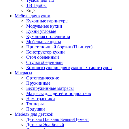
Тумбы для ТВ
ТВ Тумбы
Ещё
Мебель для кухни
Кухонные гарнитуры
Модульные кухни
Кухни угловые
Кухонная столешница
Мебельные щиты
Пристеночный бортик (Плинтус)
Конструктор кухни
Стол обеденный
Стулья обеденный
Комплектующие для кухонных гарнитуров
Матраcы
Ортопедические
Пружинные
Беспружинные матрасы
Матрасы для детей и подростков
Наматрасники
Топперы
Подушки
Мебель для детской
Детская Паскаль Белый/Цемент
Детская Эра Белый