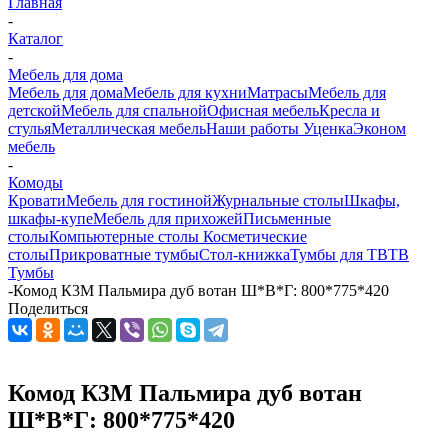
Главная
-
Каталог
-
Мебель для дома
Мебель для дома
Мебель для кухни
Матраcы
Мебель для
детской
Мебель для спальной
Офисная мебель
Кресла и
стулья
Металлическая мебель
Наши работы
Уценка
Эконом
мебель
-
Комоды
Кровати
Мебель для гостиной
Журнальные столы
Шкафы,
шкафы-купе
Мебель для прихожей
Письменные
столы
Компьютерные столы
Косметические
столы
Прикроватные тумбы
Стол-книжка
Тумбы для ТВ
ТВ
Тумбы
-
Комод К3М Пальмира дуб вотан Ш*В*Г: 800*775*420
Поделиться
Комод К3М Пальмира дуб вотан
Ш*В*Г: 800*775*420