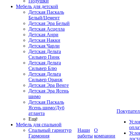
Подушки
Мебель для детской
Детская Паскаль
Белый/Цемент
Детская Эра Белый
Детская Асцелла
Детская Анри
Детская Накки
Детская Чарли
Детская Дельта
Сильвер Пинк
Детская Дельта
Сильвер Блю
Детская Дельта
Сильвер Оранж
Детская Эра Венге
Детская Эра Ясень
шимо
Детская Паскаль
Ясень шимо/Дуб
Покупател
атланта
Ещё
Усло
Мебель для спальной
опла
Спальный гарнитур
Наши
О
Усло
Гармония
работы
компании
дост