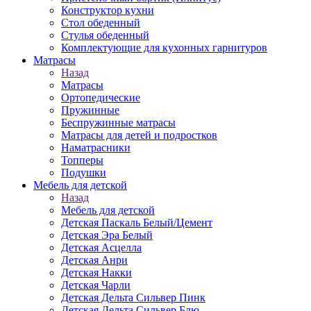
Конструктор кухни
Стол обеденный
Стулья обеденный
Комплектующие для кухонных гарнитуров
Матраcы
Назад
Матраcы
Ортопедические
Пружинные
Беспружинные матрасы
Матрасы для детей и подростков
Наматрасники
Топперы
Подушки
Мебель для детской
Назад
Мебель для детской
Детская Паскаль Белый/Цемент
Детская Эра Белый
Детская Асцелла
Детская Анри
Детская Накки
Детская Чарли
Детская Дельта Сильвер Пинк
Детская Дельта Сильвер Блю