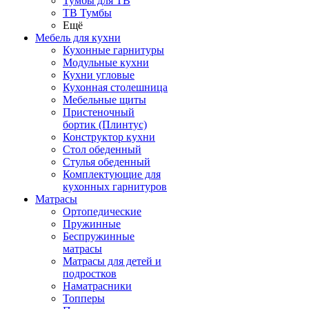
Тумбы для ТВ
ТВ Тумбы
Ещё
Мебель для кухни
Кухонные гарнитуры
Модульные кухни
Кухни угловые
Кухонная столешница
Мебельные щиты
Пристеночный
бортик (Плинтус)
Конструктор кухни
Стол обеденный
Стулья обеденный
Комплектующие для
кухонных гарнитуров
Матраcы
Ортопедические
Пружинные
Беспружинные
матрасы
Матрасы для детей и
подростков
Наматрасники
Топперы