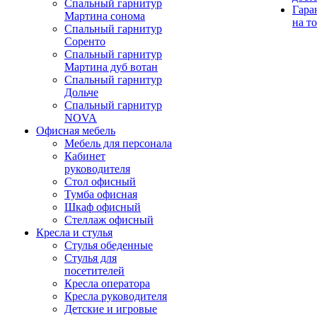
Спальный гарнитур
Гара
Мартина сонома
на т
Спальный гарнитур
Соренто
Спальный гарнитур
Мартина дуб вотан
Спальный гарнитур
Дольче
Спальный гарнитур
NOVA
Офисная мебель
Мебель для персонала
Кабинет
руководителя
Стол офисный
Тумба офисная
Шкаф офисный
Стеллаж офисный
Кресла и стулья
Стулья обеденные
Стулья для
посетителей
Кресла оператора
Кресла руководителя
Детские и игровые