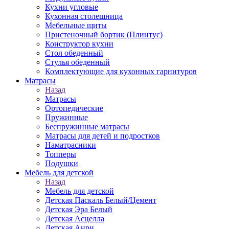
Кухни угловые
Кухонная столешница
Мебельные щиты
Пристеночный бортик (Плинтус)
Конструктор кухни
Стол обеденный
Стулья обеденный
Комплектующие для кухонных гарнитуров
Матраcы
Назад
Матраcы
Ортопедические
Пружинные
Беспружинные матрасы
Матрасы для детей и подростков
Наматрасники
Топперы
Подушки
Мебель для детской
Назад
Мебель для детской
Детская Паскаль Белый/Цемент
Детская Эра Белый
Детская Асцелла
Детская Анри