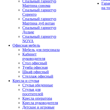
Спальный гарнитур
Гара
Мартина сонома
на т
Спальный гарнитур
Соренто
Спальный гарнитур
Мартина дуб вотан
Спальный гарнитур
Дольче
Спальный гарнитур
NOVA
Офисная мебель
Мебель для персонала
Кабинет
руководителя
Стол офисный
Тумба офисная
Шкаф офисный
Стеллаж офисный
Кресла и стулья
Стулья обеденные
Стулья для
посетителей
Кресла оператора
Кресла руководителя
Детские и игровые