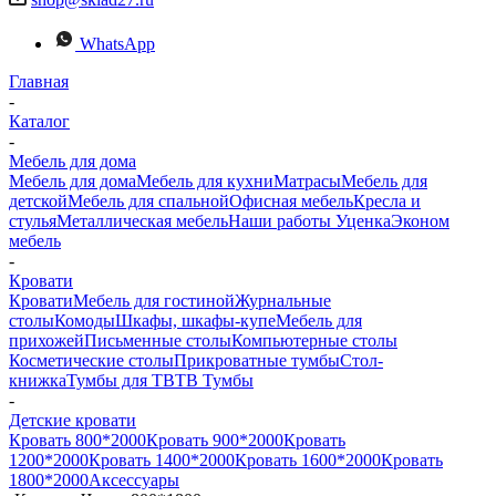
WhatsApp
Главная
-
Каталог
-
Мебель для дома
Мебель для дома
Мебель для кухни
Матраcы
Мебель для
детской
Мебель для спальной
Офисная мебель
Кресла и
стулья
Металлическая мебель
Наши работы
Уценка
Эконом
мебель
-
Кровати
Кровати
Мебель для гостиной
Журнальные
столы
Комоды
Шкафы, шкафы-купе
Мебель для
прихожей
Письменные столы
Компьютерные столы
Косметические столы
Прикроватные тумбы
Стол-
книжка
Тумбы для ТВ
ТВ Тумбы
-
Детские кровати
Кровать 800*2000
Кровать 900*2000
Кровать
1200*2000
Кровать 1400*2000
Кровать 1600*2000
Кровать
1800*2000
Аксессуары