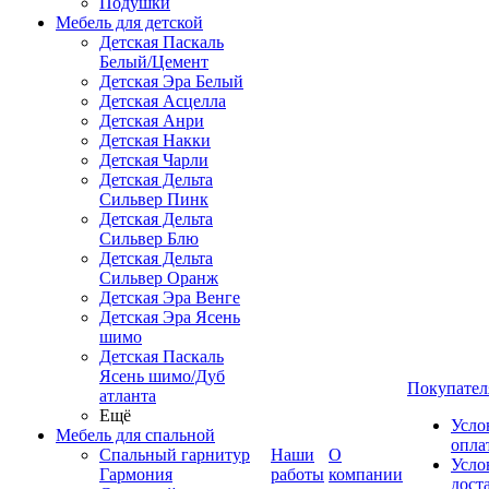
Подушки
Мебель для детской
Детская Паскаль
Белый/Цемент
Детская Эра Белый
Детская Асцелла
Детская Анри
Детская Накки
Детская Чарли
Детская Дельта
Сильвер Пинк
Детская Дельта
Сильвер Блю
Детская Дельта
Сильвер Оранж
Детская Эра Венге
Детская Эра Ясень
шимо
Детская Паскаль
Ясень шимо/Дуб
Покупател
атланта
Ещё
Усло
Мебель для спальной
опла
Спальный гарнитур
Наши
О
Усло
Гармония
работы
компании
дост