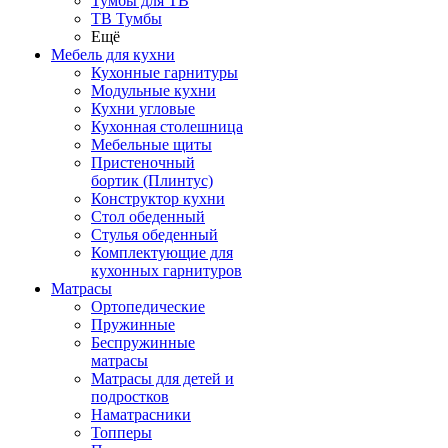
Тумбы для ТВ
ТВ Тумбы
Ещё
Мебель для кухни
Кухонные гарнитуры
Модульные кухни
Кухни угловые
Кухонная столешница
Мебельные щиты
Пристеночный
бортик (Плинтус)
Конструктор кухни
Стол обеденный
Стулья обеденный
Комплектующие для
кухонных гарнитуров
Матраcы
Ортопедические
Пружинные
Беспружинные
матрасы
Матрасы для детей и
подростков
Наматрасники
Топперы