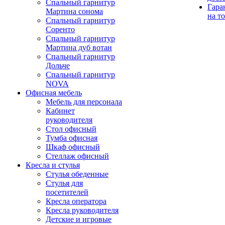
Спальный гарнитур
Гара
Мартина сонома
на т
Спальный гарнитур
Соренто
Спальный гарнитур
Мартина дуб вотан
Спальный гарнитур
Дольче
Спальный гарнитур
NOVA
Офисная мебель
Мебель для персонала
Кабинет
руководителя
Стол офисный
Тумба офисная
Шкаф офисный
Стеллаж офисный
Кресла и стулья
Стулья обеденные
Стулья для
посетителей
Кресла оператора
Кресла руководителя
Детские и игровые