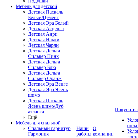
Подушки
Мебель для детской
Детская Паскаль
Белый/Цемент
Детская Эра Белый
Детская Асцелла
Детская Анри
Детская Накки
Детская Чарли
Детская Дельта
Сильвер Пинк
Детская Дельта
Сильвер Блю
Детская Дельта
Сильвер Оранж
Детская Эра Венге
Детская Эра Ясень
шимо
Детская Паскаль
Ясень шимо/Дуб
Покупател
атланта
Ещё
Усло
Мебель для спальной
опла
Спальный гарнитур
Наши
О
Усло
Гармония
работы
компании
дост