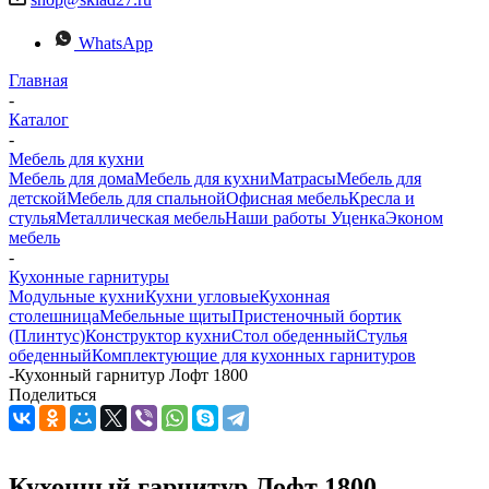
WhatsApp
Главная
-
Каталог
-
Мебель для кухни
Мебель для дома
Мебель для кухни
Матраcы
Мебель для
детской
Мебель для спальной
Офисная мебель
Кресла и
стулья
Металлическая мебель
Наши работы
Уценка
Эконом
мебель
-
Кухонные гарнитуры
Модульные кухни
Кухни угловые
Кухонная
столешница
Мебельные щиты
Пристеночный бортик
(Плинтус)
Конструктор кухни
Стол обеденный
Стулья
обеденный
Комплектующие для кухонных гарнитуров
-
Кухонный гарнитур Лофт 1800
Поделиться
Кухонный гарнитур Лофт 1800