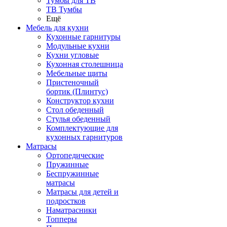
Тумбы для ТВ
ТВ Тумбы
Ещё
Мебель для кухни
Кухонные гарнитуры
Модульные кухни
Кухни угловые
Кухонная столешница
Мебельные щиты
Пристеночный
бортик (Плинтус)
Конструктор кухни
Стол обеденный
Стулья обеденный
Комплектующие для
кухонных гарнитуров
Матраcы
Ортопедические
Пружинные
Беспружинные
матрасы
Матрасы для детей и
подростков
Наматрасники
Топперы