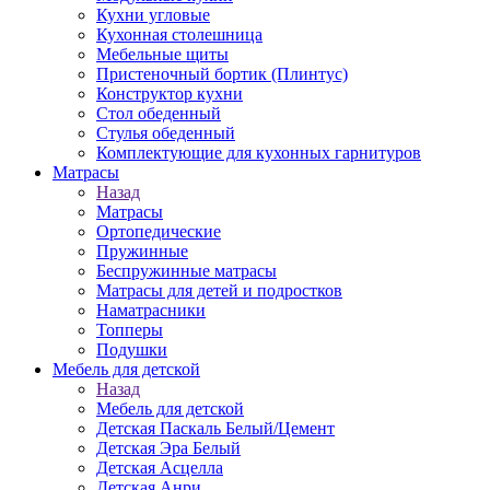
Кухни угловые
Кухонная столешница
Мебельные щиты
Пристеночный бортик (Плинтус)
Конструктор кухни
Стол обеденный
Стулья обеденный
Комплектующие для кухонных гарнитуров
Матраcы
Назад
Матраcы
Ортопедические
Пружинные
Беспружинные матрасы
Матрасы для детей и подростков
Наматрасники
Топперы
Подушки
Мебель для детской
Назад
Мебель для детской
Детская Паскаль Белый/Цемент
Детская Эра Белый
Детская Асцелла
Детская Анри