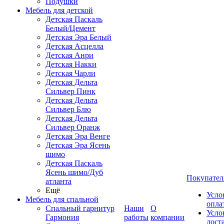
Подушки
Мебель для детской
Детская Паскаль
Белый/Цемент
Детская Эра Белый
Детская Асцелла
Детская Анри
Детская Накки
Детская Чарли
Детская Дельта
Сильвер Пинк
Детская Дельта
Сильвер Блю
Детская Дельта
Сильвер Оранж
Детская Эра Венге
Детская Эра Ясень
шимо
Детская Паскаль
Ясень шимо/Дуб
Покупател
атланта
Ещё
Усло
Мебель для спальной
опла
Спальный гарнитур
Наши
О
Усло
Гармония
работы
компании
дост