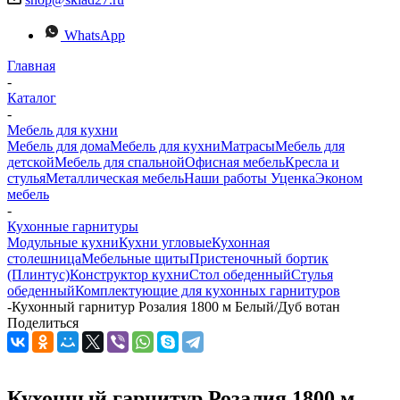
WhatsApp
Главная
-
Каталог
-
Мебель для кухни
Мебель для дома
Мебель для кухни
Матраcы
Мебель для
детской
Мебель для спальной
Офисная мебель
Кресла и
стулья
Металлическая мебель
Наши работы
Уценка
Эконом
мебель
-
Кухонные гарнитуры
Модульные кухни
Кухни угловые
Кухонная
столешница
Мебельные щиты
Пристеночный бортик
(Плинтус)
Конструктор кухни
Стол обеденный
Стулья
обеденный
Комплектующие для кухонных гарнитуров
-
Кухонный гарнитур Розалия 1800 м Белый/Дуб вотан
Поделиться
Кухонный гарнитур Розалия 1800 м