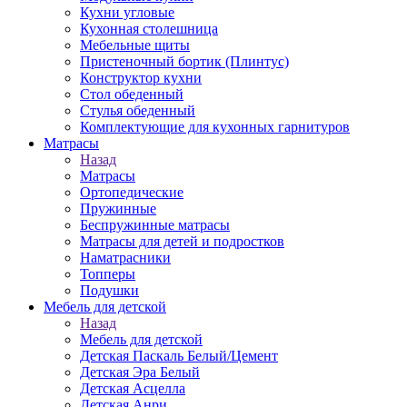
Кухни угловые
Кухонная столешница
Мебельные щиты
Пристеночный бортик (Плинтус)
Конструктор кухни
Стол обеденный
Стулья обеденный
Комплектующие для кухонных гарнитуров
Матраcы
Назад
Матраcы
Ортопедические
Пружинные
Беспружинные матрасы
Матрасы для детей и подростков
Наматрасники
Топперы
Подушки
Мебель для детской
Назад
Мебель для детской
Детская Паскаль Белый/Цемент
Детская Эра Белый
Детская Асцелла
Детская Анри