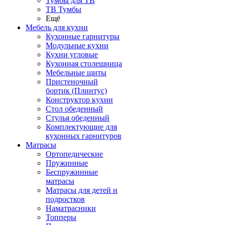
Тумбы для ТВ
ТВ Тумбы
Ещё
Мебель для кухни
Кухонные гарнитуры
Модульные кухни
Кухни угловые
Кухонная столешница
Мебельные щиты
Пристеночный
бортик (Плинтус)
Конструктор кухни
Стол обеденный
Стулья обеденный
Комплектующие для
кухонных гарнитуров
Матраcы
Ортопедические
Пружинные
Беспружинные
матрасы
Матрасы для детей и
подростков
Наматрасники
Топперы