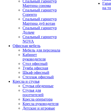
Спальный гарнитур
Гара
Мартина сонома
на т
Спальный гарнитур
Соренто
Спальный гарнитур
Мартина дуб вотан
Спальный гарнитур
Дольче
Спальный гарнитур
NOVA
Офисная мебель
Мебель для персонала
Кабинет
руководителя
Стол офисный
Тумба офисная
Шкаф офисный
Стеллаж офисный
Кресла и стулья
Стулья обеденные
Стулья для
посетителей
Кресла оператора
Кресла руководителя
Детские и игровые