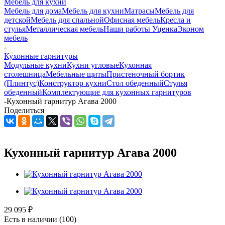
Мебель для кухни
Мебель для дома
Мебель для кухни
Матраcы
Мебель для
детской
Мебель для спальной
Офисная мебель
Кресла и
стулья
Металлическая мебель
Наши работы
Уценка
Эконом
мебель
-
Кухонные гарнитуры
Модульные кухни
Кухни угловые
Кухонная
столешница
Мебельные щиты
Пристеночный бортик
(Плинтус)
Конструктор кухни
Стол обеденный
Стулья
обеденный
Комплектующие для кухонных гарнитуров
-
Кухонный гарнитур Агава 2000
Поделиться
Кухонный гарнитур Агава 2000
29 095
₽
Есть в наличии
(100)