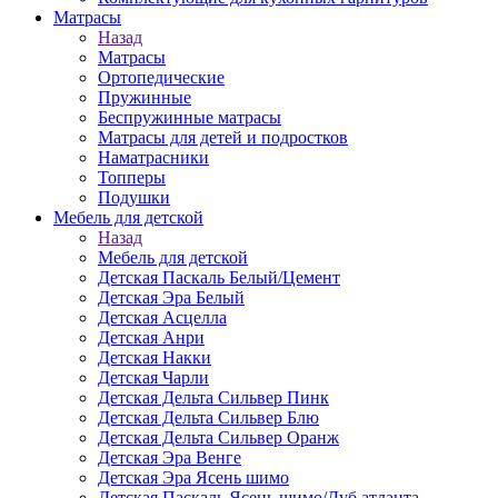
Матраcы
Назад
Матраcы
Ортопедические
Пружинные
Беспружинные матрасы
Матрасы для детей и подростков
Наматрасники
Топперы
Подушки
Мебель для детской
Назад
Мебель для детской
Детская Паскаль Белый/Цемент
Детская Эра Белый
Детская Асцелла
Детская Анри
Детская Накки
Детская Чарли
Детская Дельта Сильвер Пинк
Детская Дельта Сильвер Блю
Детская Дельта Сильвер Оранж
Детская Эра Венге
Детская Эра Ясень шимо
Детская Паскаль Ясень шимо/Дуб атланта