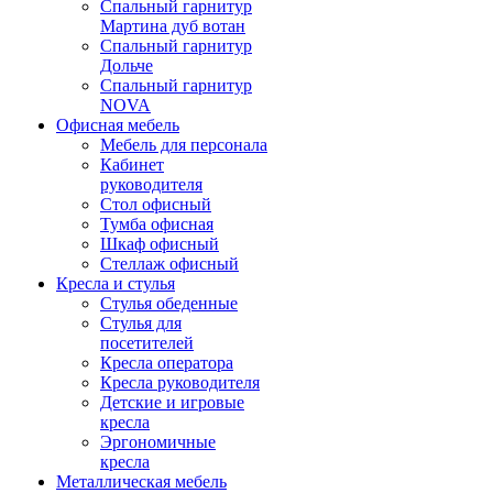
Спальный гарнитур
Мартина дуб вотан
Спальный гарнитур
Дольче
Спальный гарнитур
NOVA
Офисная мебель
Мебель для персонала
Кабинет
руководителя
Стол офисный
Тумба офисная
Шкаф офисный
Стеллаж офисный
Кресла и стулья
Стулья обеденные
Стулья для
посетителей
Кресла оператора
Кресла руководителя
Детские и игровые
кресла
Эргономичные
кресла
Металлическая мебель