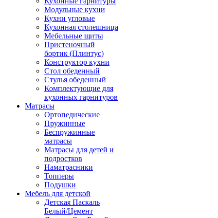
Кухонные гарнитуры
Модульные кухни
Кухни угловые
Кухонная столешница
Мебельные щиты
Пристеночный
бортик (Плинтус)
Конструктор кухни
Стол обеденный
Стулья обеденный
Комплектующие для
кухонных гарнитуров
Матраcы
Ортопедические
Пружинные
Беспружинные
матрасы
Матрасы для детей и
подростков
Наматрасники
Топперы
Подушки
Мебель для детской
Детская Паскаль
Белый/Цемент