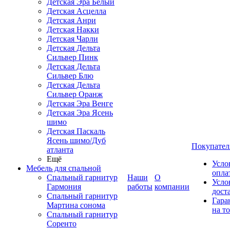
Детская Эра Белый
Детская Асцелла
Детская Анри
Детская Накки
Детская Чарли
Детская Дельта
Сильвер Пинк
Детская Дельта
Сильвер Блю
Детская Дельта
Сильвер Оранж
Детская Эра Венге
Детская Эра Ясень
шимо
Детская Паскаль
Ясень шимо/Дуб
Покупател
атланта
Ещё
Усло
Мебель для спальной
опла
Спальный гарнитур
Наши
О
Усло
Гармония
работы
компании
дост
Спальный гарнитур
Гара
Мартина сонома
на т
Спальный гарнитур
Соренто