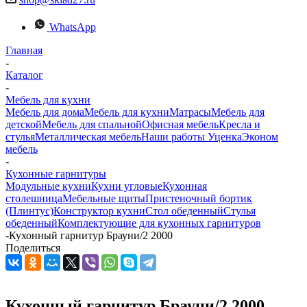
WhatsApp
Главная
-
Каталог
-
Мебель для кухни
Мебель для дома
Мебель для кухни
Матраcы
Мебель для
детской
Мебель для спальной
Офисная мебель
Кресла и
стулья
Металлическая мебель
Наши работы
Уценка
Эконом
мебель
-
Кухонные гарнитуры
Модульные кухни
Кухни угловые
Кухонная
столешница
Мебельные щиты
Пристеночный бортик
(Плинтус)
Конструктор кухни
Стол обеденный
Стулья
обеденный
Комплектующие для кухонных гарнитуров
-
Кухонный гарнитур Брауни/2 2000
Поделиться
Кухонный гарнитур Брауни/2 2000