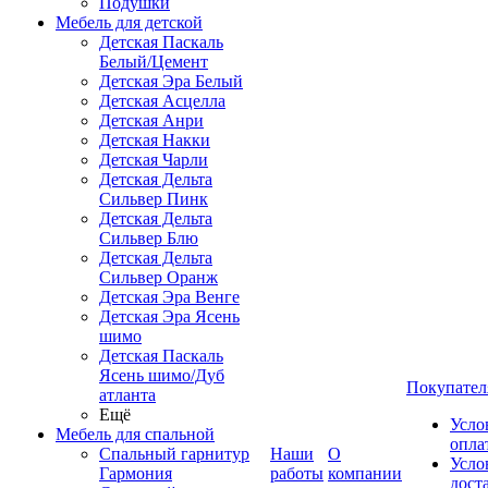
Подушки
Мебель для детской
Детская Паскаль
Белый/Цемент
Детская Эра Белый
Детская Асцелла
Детская Анри
Детская Накки
Детская Чарли
Детская Дельта
Сильвер Пинк
Детская Дельта
Сильвер Блю
Детская Дельта
Сильвер Оранж
Детская Эра Венге
Детская Эра Ясень
шимо
Детская Паскаль
Ясень шимо/Дуб
Покупател
атланта
Ещё
Усло
Мебель для спальной
опла
Спальный гарнитур
Наши
О
Усло
Гармония
работы
компании
дост