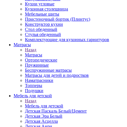
Кухни угловые
Кухонная столешница
Мебельные щиты
Пристеночный бортик (Плинтус)
Конструктор кухни
Стол обеденный
Стулья обеденный
Комплектующие для кухонных гарнитуров
Матраcы
Назад
Матраcы
Ортопедические
Пружинные
Беспружинные матрасы
Матрасы для детей и подростков
Наматрасники
Топперы
Подушки
Мебель для детской
Назад
Мебель для детской
Детская Паскаль Белый/Цемент
Детская Эра Белый
Детская Асцелла
Детская Анри