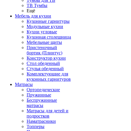
Тумбы для ТВ
ТВ Тумбы
Ещё
Мебель для кухни
Кухонные гарнитуры
Модульные кухни
Кухни угловые
Кухонная столешница
Мебельные щиты
Пристеночный
бортик (Плинтус)
Конструктор кухни
Стол обеденный
Стулья обеденный
Комплектующие для
кухонных гарнитуров
Матраcы
Ортопедические
Пружинные
Беспружинные
матрасы
Матрасы для детей и
подростков
Наматрасники
Топперы