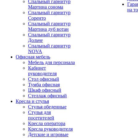
Спальный гарнитур
Гара
Мартина сонома
на т
Спальный гарнитур
Соренто
Спальный гарнитур
Мартина дуб вотан
Спальный гарнитур
Дольче
Спальный гарнитур
NOVA
Офисная мебель
Мебель для персонала
Кабинет
руководителя
Стол офисный
Тумба офисная
Шкаф офисный
Стеллаж офисный
Кресла и стулья
Стулья обеденные
Стулья для
посетителей
Кресла оператора
Кресла руководителя
Детские и игровые