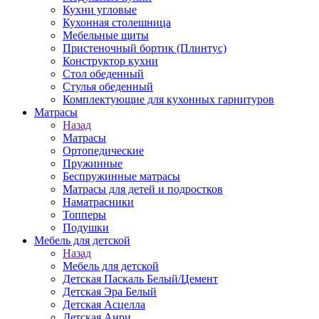
Кухни угловые
Кухонная столешница
Мебельные щиты
Пристеночный бортик (Плинтус)
Конструктор кухни
Стол обеденный
Стулья обеденный
Комплектующие для кухонных гарнитуров
Матраcы
Назад
Матраcы
Ортопедические
Пружинные
Беспружинные матрасы
Матрасы для детей и подростков
Наматрасники
Топперы
Подушки
Мебель для детской
Назад
Мебель для детской
Детская Паскаль Белый/Цемент
Детская Эра Белый
Детская Асцелла
Детская Анри