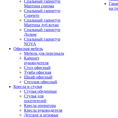
Спальный гарнитур
Гара
Мартина сонома
на т
Спальный гарнитур
Соренто
Спальный гарнитур
Мартина дуб вотан
Спальный гарнитур
Дольче
Спальный гарнитур
NOVA
Офисная мебель
Мебель для персонала
Кабинет
руководителя
Стол офисный
Тумба офисная
Шкаф офисный
Стеллаж офисный
Кресла и стулья
Стулья обеденные
Стулья для
посетителей
Кресла оператора
Кресла руководителя
Детские и игровые