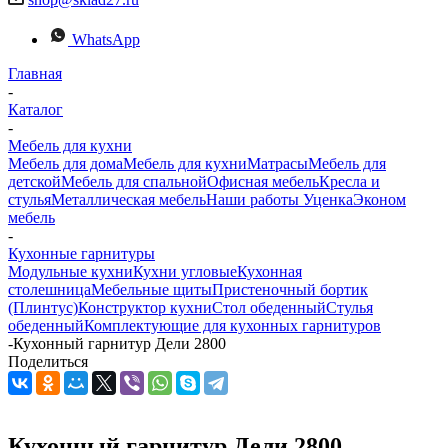
WhatsApp
Главная
-
Каталог
-
Мебель для кухни
Мебель для дома
Мебель для кухни
Матраcы
Мебель для
детской
Мебель для спальной
Офисная мебель
Кресла и
стулья
Металлическая мебель
Наши работы
Уценка
Эконом
мебель
-
Кухонные гарнитуры
Модульные кухни
Кухни угловые
Кухонная
столешница
Мебельные щиты
Пристеночный бортик
(Плинтус)
Конструктор кухни
Стол обеденный
Стулья
обеденный
Комплектующие для кухонных гарнитуров
-
Кухонный гарнитур Дели 2800
Поделиться
Кухонный гарнитур Дели 2800