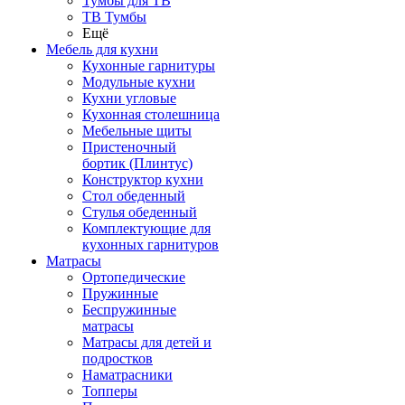
Тумбы для ТВ
ТВ Тумбы
Ещё
Мебель для кухни
Кухонные гарнитуры
Модульные кухни
Кухни угловые
Кухонная столешница
Мебельные щиты
Пристеночный
бортик (Плинтус)
Конструктор кухни
Стол обеденный
Стулья обеденный
Комплектующие для
кухонных гарнитуров
Матраcы
Ортопедические
Пружинные
Беспружинные
матрасы
Матрасы для детей и
подростков
Наматрасники
Топперы