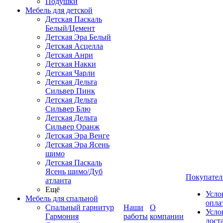
Подушки
Мебель для детской
Детская Паскаль
Белый/Цемент
Детская Эра Белый
Детская Асцелла
Детская Анри
Детская Накки
Детская Чарли
Детская Дельта
Сильвер Пинк
Детская Дельта
Сильвер Блю
Детская Дельта
Сильвер Оранж
Детская Эра Венге
Детская Эра Ясень
шимо
Детская Паскаль
Ясень шимо/Дуб
Покупател
атланта
Ещё
Усло
Мебель для спальной
опла
Спальный гарнитур
Наши
О
Усло
Гармония
работы
компании
дост