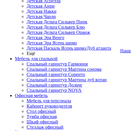
Детская Асцелла
Детская Анри
Детская Накки
Детская Чарли
Детская Дельта Сильвер Пинк
Детская Дельта Сильвер Блю
Детская Дельта Сильвер Оранж
Детская Эра Венге
Детская Эра Ясень шимо
Детская Паскаль Ясень шимо/Дуб атланта
Наши
Ещё
Мебель для спальной
Спальный гарнитур Гармония
Спальный гарнитур Мартина сонома
Спальный гарнитур Соренто
Спальный гарнитур Мартина дуб вотан
Спальный гарнитур Дольче
Спальный гарнитур NOVA
Офисная мебель
Мебель для персонала
Кабинет руководителя
Стол офисный
Тумба офисная
Шкаф офисный
Стеллаж офисный