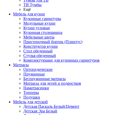
Тумбы для ТВ
ТВ Тумбы
Ещё
Мебель для кухни
Кухонные гарнитуры
Модульные кухни
Кухни угловые
Кухонная столешница
Мебельные щиты
Пристеночный бортик (Плинтус)
Конструктор кухни
Стол обеденный
Стулья обеденный
Комплектующие для кухонных гарнитуров
Матраcы
Ортопедические
Пружинные
Беспружинные матрасы
Матрасы для детей и подростков
Наматрасники
Топперы
Подушки
Мебель для детской
Детская Паскаль Белый/Цемент
Детская Эра Белый