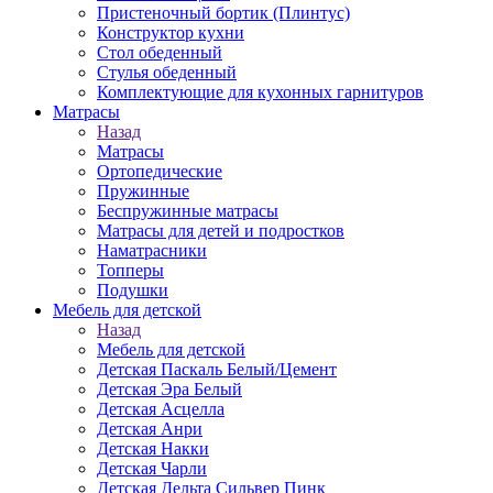
Пристеночный бортик (Плинтус)
Конструктор кухни
Стол обеденный
Стулья обеденный
Комплектующие для кухонных гарнитуров
Матраcы
Назад
Матраcы
Ортопедические
Пружинные
Беспружинные матрасы
Матрасы для детей и подростков
Наматрасники
Топперы
Подушки
Мебель для детской
Назад
Мебель для детской
Детская Паскаль Белый/Цемент
Детская Эра Белый
Детская Асцелла
Детская Анри
Детская Накки
Детская Чарли
Детская Дельта Сильвер Пинк