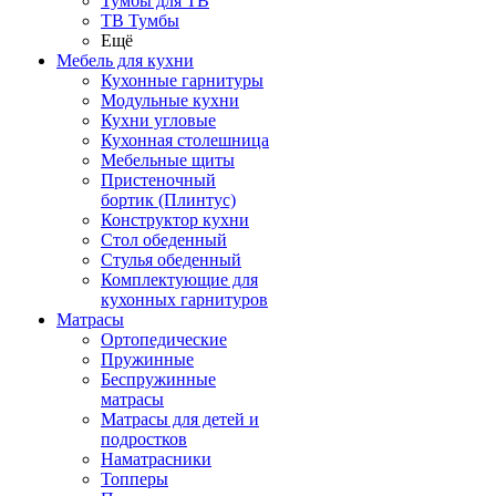
Тумбы для ТВ
ТВ Тумбы
Ещё
Мебель для кухни
Кухонные гарнитуры
Модульные кухни
Кухни угловые
Кухонная столешница
Мебельные щиты
Пристеночный
бортик (Плинтус)
Конструктор кухни
Стол обеденный
Стулья обеденный
Комплектующие для
кухонных гарнитуров
Матраcы
Ортопедические
Пружинные
Беспружинные
матрасы
Матрасы для детей и
подростков
Наматрасники
Топперы