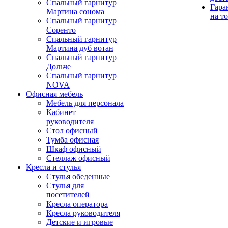
Спальный гарнитур
Гара
Мартина сонома
на т
Спальный гарнитур
Соренто
Спальный гарнитур
Мартина дуб вотан
Спальный гарнитур
Дольче
Спальный гарнитур
NOVA
Офисная мебель
Мебель для персонала
Кабинет
руководителя
Стол офисный
Тумба офисная
Шкаф офисный
Стеллаж офисный
Кресла и стулья
Стулья обеденные
Стулья для
посетителей
Кресла оператора
Кресла руководителя
Детские и игровые