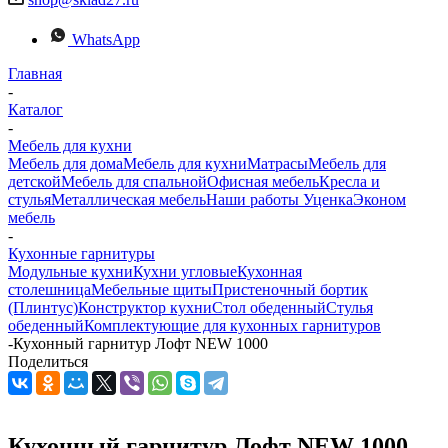
WhatsApp
Главная
-
Каталог
-
Мебель для кухни
Мебель для дома
Мебель для кухни
Матраcы
Мебель для
детской
Мебель для спальной
Офисная мебель
Кресла и
стулья
Металлическая мебель
Наши работы
Уценка
Эконом
мебель
-
Кухонные гарнитуры
Модульные кухни
Кухни угловые
Кухонная
столешница
Мебельные щиты
Пристеночный бортик
(Плинтус)
Конструктор кухни
Стол обеденный
Стулья
обеденный
Комплектующие для кухонных гарнитуров
-
Кухонный гарнитур Лофт NEW 1000
Поделиться
Кухонный гарнитур Лофт NEW 1000