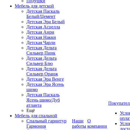
Подушки
Мебель для детской
Детская Паскаль
Белый/Цемент
Детская Эра Белый
Детская Асцелла
Детская Анри
Детская Накки
Детская Чарли
Детская Дельта
Сильвер Пинк
Детская Дельта
Сильвер Блю
Детская Дельта
Сильвер Оранж
Детская Эра Венге
Детская Эра Ясень
шимо
Детская Паскаль
Ясень шимо/Дуб
Покупател
атланта
Ещё
Усло
Мебель для спальной
опла
Спальный гарнитур
Наши
О
Усло
Гармония
работы
компании
дост