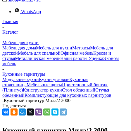
WhatsApp
Главная
-
Каталог
-
Мебель для кухни
Мебель для дома
Мебель для кухни
Матраcы
Мебель для
детской
Мебель для спальной
Офисная мебель
Кресла и
стулья
Металлическая мебель
Наши работы
Уценка
Эконом
мебель
-
Кухонные гарнитуры
Модульные кухни
Кухни угловые
Кухонная
столешница
Мебельные щиты
Пристеночный бортик
(Плинтус)
Конструктор кухни
Стол обеденный
Стулья
обеденный
Комплектующие для кухонных гарнитуров
-
Кухонный гарнитур Мила/2 2000
Поделиться
Кухонный гарнитур Мила/2 2000