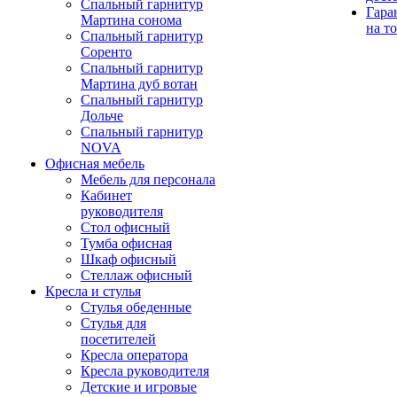
Спальный гарнитур
Гара
Мартина сонома
на т
Спальный гарнитур
Соренто
Спальный гарнитур
Мартина дуб вотан
Спальный гарнитур
Дольче
Спальный гарнитур
NOVA
Офисная мебель
Мебель для персонала
Кабинет
руководителя
Стол офисный
Тумба офисная
Шкаф офисный
Стеллаж офисный
Кресла и стулья
Стулья обеденные
Стулья для
посетителей
Кресла оператора
Кресла руководителя
Детские и игровые