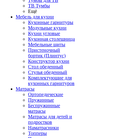
Тумбы для ТВ
ТВ Тумбы
Ещё
Мебель для кухни
Кухонные гарнитуры
Модульные кухни
Кухни угловые
Кухонная столешница
Мебельные щиты
Пристеночный
бортик (Плинтус)
Конструктор кухни
Стол обеденный
Стулья обеденный
Комплектующие для
кухонных гарнитуров
Матраcы
Ортопедические
Пружинные
Беспружинные
матрасы
Матрасы для детей и
подростков
Наматрасники
Топперы