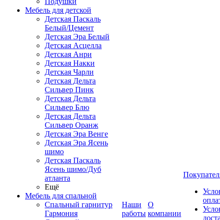
Подушки
Мебель для детской
Детская Паскаль
Белый/Цемент
Детская Эра Белый
Детская Асцелла
Детская Анри
Детская Накки
Детская Чарли
Детская Дельта
Сильвер Пинк
Детская Дельта
Сильвер Блю
Детская Дельта
Сильвер Оранж
Детская Эра Венге
Детская Эра Ясень
шимо
Детская Паскаль
Ясень шимо/Дуб
Покупател
атланта
Ещё
Усло
Мебель для спальной
опла
Спальный гарнитур
Наши
О
Усло
Гармония
работы
компании
дост