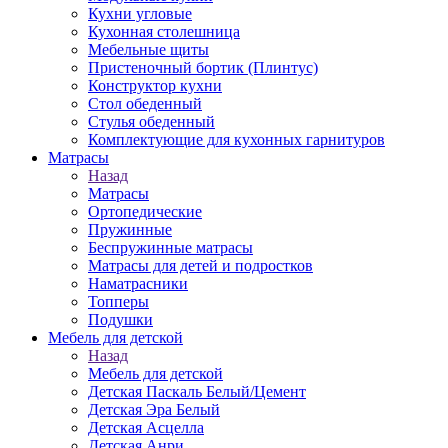
Кухни угловые
Кухонная столешница
Мебельные щиты
Пристеночный бортик (Плинтус)
Конструктор кухни
Стол обеденный
Стулья обеденный
Комплектующие для кухонных гарнитуров
Матраcы
Назад
Матраcы
Ортопедические
Пружинные
Беспружинные матрасы
Матрасы для детей и подростков
Наматрасники
Топперы
Подушки
Мебель для детской
Назад
Мебель для детской
Детская Паскаль Белый/Цемент
Детская Эра Белый
Детская Асцелла
Детская Анри