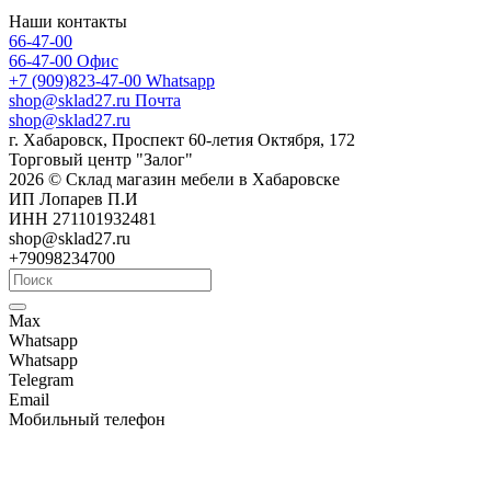
Наши контакты
66-47-00
66-47-00
Офис
+7 (909)823-47-00
Whatsapp
shop@sklad27.ru
Почта
shop@sklad27.ru
г. Хабаровск, Проспект 60-летия Октября, 172
Торговый центр "Залог"
2026 © Склад магазин мебели в Хабаровске
ИП Лопарев П.И
ИНН 271101932481
shop@sklad27.ru
+79098234700
Max
Whatsapp
Whatsapp
Telegram
Email
Мобильный телефон