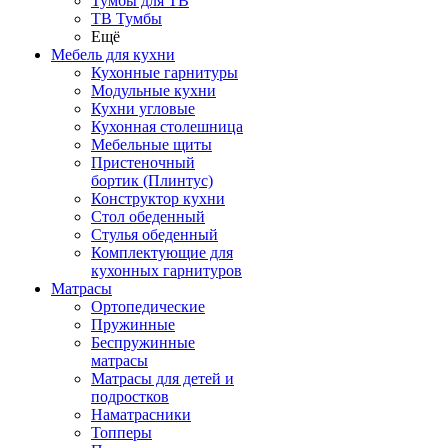
Тумбы для ТВ
ТВ Тумбы
Ещё
Мебель для кухни
Кухонные гарнитуры
Модульные кухни
Кухни угловые
Кухонная столешница
Мебельные щиты
Пристеночный
бортик (Плинтус)
Конструктор кухни
Стол обеденный
Стулья обеденный
Комплектующие для
кухонных гарнитуров
Матраcы
Ортопедические
Пружинные
Беспружинные
матрасы
Матрасы для детей и
подростков
Наматрасники
Топперы