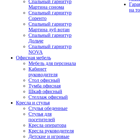
Спальный гарнитур
Гара
Мартина сонома
на т
Спальный гарнитур
Соренто
Спальный гарнитур
Мартина дуб вотан
Спальный гарнитур
Дольче
Спальный гарнитур
NOVA
Офисная мебель
Мебель для персонала
Кабинет
руководителя
Стол офисный
Тумба офисная
Шкаф офисный
Стеллаж офисный
Кресла и стулья
Стулья обеденные
Стулья для
посетителей
Кресла оператора
Кресла руководителя
Детские и игровые