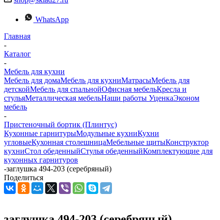
WhatsApp
Главная
-
Каталог
-
Мебель для кухни
Мебель для дома
Мебель для кухни
Матраcы
Мебель для
детской
Мебель для спальной
Офисная мебель
Кресла и
стулья
Металлическая мебель
Наши работы
Уценка
Эконом
мебель
-
Пристеночный бортик (Плинтус)
Кухонные гарнитуры
Модульные кухни
Кухни
угловые
Кухонная столешница
Мебельные щиты
Конструктор
кухни
Стол обеденный
Стулья обеденный
Комплектующие для
кухонных гарнитуров
-
заглушка 494-203 (серебряный)
Поделиться
заглушка 494-203 (серебряный)