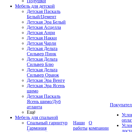
Подушки
Мебель для детской
Детская Паскаль
Белый/Цемент
Детская Эра Белый
Детская Асцелла
Детская Анри
Детская Накки
Детская Чарли
Детская Дельта
Сильвер Пинк
Детская Дельта
Сильвер Блю
Детская Дельта
Сильвер Оранж
Детская Эра Венге
Детская Эра Ясень
шимо
Детская Паскаль
Ясень шимо/Дуб
Покупател
атланта
Ещё
Усло
Мебель для спальной
опла
Спальный гарнитур
Наши
О
Усло
Гармония
работы
компании
дост