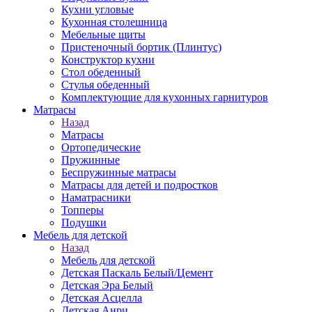
Кухни угловые
Кухонная столешница
Мебельные щиты
Пристеночный бортик (Плинтус)
Конструктор кухни
Стол обеденный
Стулья обеденный
Комплектующие для кухонных гарнитуров
Матраcы
Назад
Матраcы
Ортопедические
Пружинные
Беспружинные матрасы
Матрасы для детей и подростков
Наматрасники
Топперы
Подушки
Мебель для детской
Назад
Мебель для детской
Детская Паскаль Белый/Цемент
Детская Эра Белый
Детская Асцелла
Детская Анри