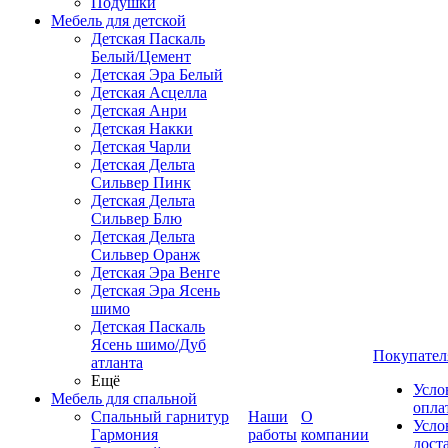
Подушки
Мебель для детской
Детская Паскаль
Белый/Цемент
Детская Эра Белый
Детская Асцелла
Детская Анри
Детская Накки
Детская Чарли
Детская Дельта
Сильвер Пинк
Детская Дельта
Сильвер Блю
Детская Дельта
Сильвер Оранж
Детская Эра Венге
Детская Эра Ясень
шимо
Детская Паскаль
Ясень шимо/Дуб
Покупател
атланта
Ещё
Усло
Мебель для спальной
опла
Спальный гарнитур
Наши
О
Усло
Гармония
работы
компании
дост