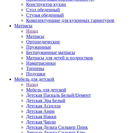
Конструктор кухни
Стол обеденный
Стулья обеденный
Комплектующие для кухонных гарнитуров
Матраcы
Назад
Матраcы
Ортопедические
Пружинные
Беспружинные матрасы
Матрасы для детей и подростков
Наматрасники
Топперы
Подушки
Мебель для детской
Назад
Мебель для детской
Детская Паскаль Белый/Цемент
Детская Эра Белый
Детская Асцелла
Детская Анри
Детская Накки
Детская Чарли
Детская Дельта Сильвер Пинк
Детская Дельта Сильвер Блю