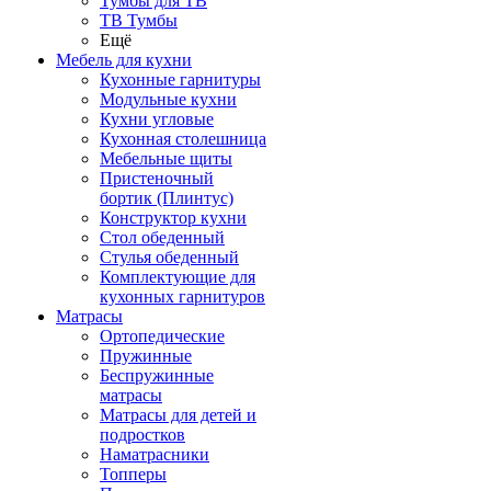
Тумбы для ТВ
ТВ Тумбы
Ещё
Мебель для кухни
Кухонные гарнитуры
Модульные кухни
Кухни угловые
Кухонная столешница
Мебельные щиты
Пристеночный
бортик (Плинтус)
Конструктор кухни
Стол обеденный
Стулья обеденный
Комплектующие для
кухонных гарнитуров
Матраcы
Ортопедические
Пружинные
Беспружинные
матрасы
Матрасы для детей и
подростков
Наматрасники
Топперы