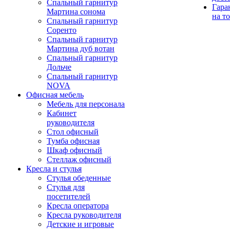
Спальный гарнитур
Гара
Мартина сонома
на т
Спальный гарнитур
Соренто
Спальный гарнитур
Мартина дуб вотан
Спальный гарнитур
Дольче
Спальный гарнитур
NOVA
Офисная мебель
Мебель для персонала
Кабинет
руководителя
Стол офисный
Тумба офисная
Шкаф офисный
Стеллаж офисный
Кресла и стулья
Стулья обеденные
Стулья для
посетителей
Кресла оператора
Кресла руководителя
Детские и игровые