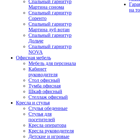
Спальный гарнитур
Гара
Мартина сонома
на т
Спальный гарнитур
Соренто
Спальный гарнитур
Мартина дуб вотан
Спальный гарнитур
Дольче
Спальный гарнитур
NOVA
Офисная мебель
Мебель для персонала
Кабинет
руководителя
Стол офисный
Тумба офисная
Шкаф офисный
Стеллаж офисный
Кресла и стулья
Стулья обеденные
Стулья для
посетителей
Кресла оператора
Кресла руководителя
Детские и игровые