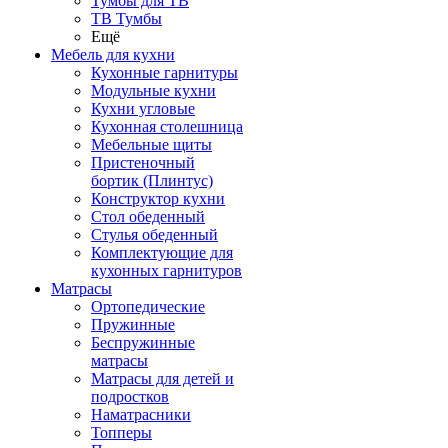
Тумбы для ТВ
ТВ Тумбы
Ещё
Мебель для кухни
Кухонные гарнитуры
Модульные кухни
Кухни угловые
Кухонная столешница
Мебельные щиты
Пристеночный
бортик (Плинтус)
Конструктор кухни
Стол обеденный
Стулья обеденный
Комплектующие для
кухонных гарнитуров
Матраcы
Ортопедические
Пружинные
Беспружинные
матрасы
Матрасы для детей и
подростков
Наматрасники
Топперы