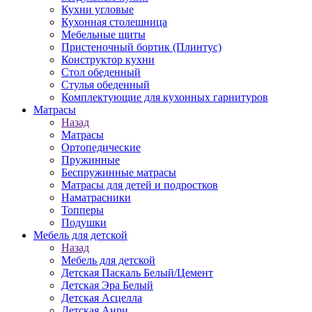
Кухни угловые
Кухонная столешница
Мебельные щиты
Пристеночный бортик (Плинтус)
Конструктор кухни
Стол обеденный
Стулья обеденный
Комплектующие для кухонных гарнитуров
Матраcы
Назад
Матраcы
Ортопедические
Пружинные
Беспружинные матрасы
Матрасы для детей и подростков
Наматрасники
Топперы
Подушки
Мебель для детской
Назад
Мебель для детской
Детская Паскаль Белый/Цемент
Детская Эра Белый
Детская Асцелла
Детская Анри