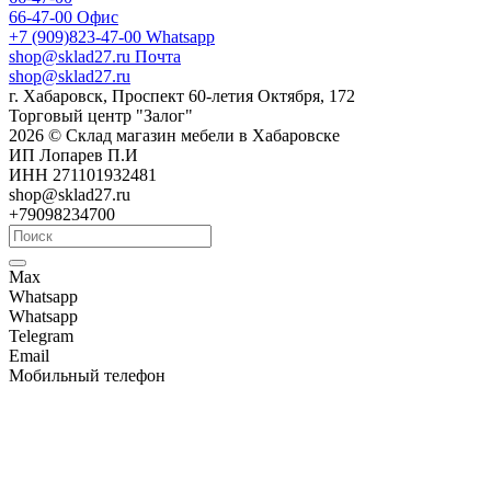
66-47-00
Офис
+7 (909)823-47-00
Whatsapp
shop@sklad27.ru
Почта
shop@sklad27.ru
г. Хабаровск, Проспект 60-летия Октября, 172
Торговый центр "Залог"
2026 © Склад магазин мебели в Хабаровске
ИП Лопарев П.И
ИНН 271101932481
shop@sklad27.ru
+79098234700
Max
Whatsapp
Whatsapp
Telegram
Email
Мобильный телефон