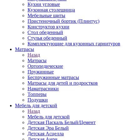
Кухни угловые
Кухонная столешница
Мебельные щиты
Пристеночный бортик (Плинтус)
Конструктор кухни
Стол обеденный
Стулья обеденный
Комплектующие для кухонных гарнитуров
Матраcы
Назад
Матраcы
Ортопедические
Пружинные
Беспружинные матрасы
Матрасы для детей и подростков
Наматрасники
Топперы
Подушки
Мебель для детской
Назад
Мебель для детской
Детская Паскаль Белый/Цемент
Детская Эра Белый
Детская Асцелла
Детская Анри