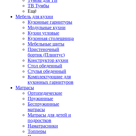
Тумбы для ТВ
ТВ Тумбы
Ещё
Мебель для кухни
Кухонные гарнитуры
Модульные кухни
Кухни угловые
Кухонная столешница
Мебельные щиты
Пристеночный
бортик (Плинтус)
Конструктор кухни
Стол обеденный
Стулья обеденный
Комплектующие для
кухонных гарнитуров
Матраcы
Ортопедические
Пружинные
Беспружинные
матрасы
Матрасы для детей и
подростков
Наматрасники
Топперы