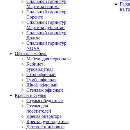
Спальный гарнитур
Гара
Мартина сонома
на т
Спальный гарнитур
Соренто
Спальный гарнитур
Мартина дуб вотан
Спальный гарнитур
Дольче
Спальный гарнитур
NOVA
Офисная мебель
Мебель для персонала
Кабинет
руководителя
Стол офисный
Тумба офисная
Шкаф офисный
Стеллаж офисный
Кресла и стулья
Стулья обеденные
Стулья для
посетителей
Кресла оператора
Кресла руководителя
Детские и игровые