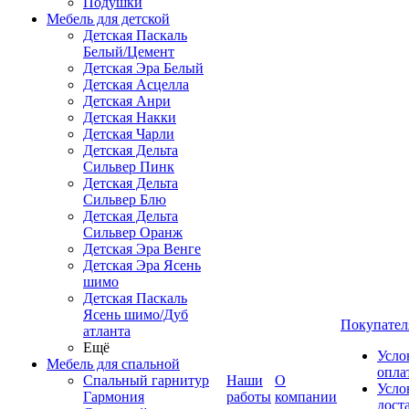
Подушки
Мебель для детской
Детская Паскаль
Белый/Цемент
Детская Эра Белый
Детская Асцелла
Детская Анри
Детская Накки
Детская Чарли
Детская Дельта
Сильвер Пинк
Детская Дельта
Сильвер Блю
Детская Дельта
Сильвер Оранж
Детская Эра Венге
Детская Эра Ясень
шимо
Детская Паскаль
Ясень шимо/Дуб
Покупател
атланта
Ещё
Усло
Мебель для спальной
опла
Спальный гарнитур
Наши
О
Усло
Гармония
работы
компании
дост