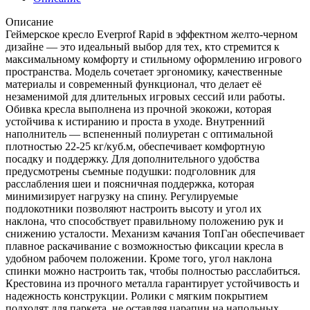
Описание
Геймерское кресло Everprof Rapid в эффектном желто-черном
дизайне — это идеальный выбор для тех, кто стремится к
максимальному комфорту и стильному оформлению игрового
пространства. Модель сочетает эргономику, качественные
материалы и современный функционал, что делает её
незаменимой для длительных игровых сессий или работы.
Обивка кресла выполнена из прочной экокожи, которая
устойчива к истиранию и проста в уходе. Внутренний
наполнитель — вспененный полиуретан с оптимальной
плотностью 22-25 кг/куб.м, обеспечивает комфортную
посадку и поддержку. Для дополнительного удобства
предусмотрены съемные подушки: подголовник для
расслабления шеи и поясничная поддержка, которая
минимизирует нагрузку на спину. Регулируемые
подлокотники позволяют настроить высоту и угол их
наклона, что способствует правильному положению рук и
снижению усталости. Механизм качания ТопГан обеспечивает
плавное раскачивание с возможностью фиксации кресла в
удобном рабочем положении. Кроме того, угол наклона
спинки можно настроить так, чтобы полностью расслабиться.
Крестовина из прочного металла гарантирует устойчивость и
надежность конструкции. Ролики с мягким покрытием
подходят для паркета, не оставляя царапин на напольных