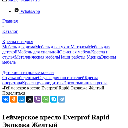
WhatsApp
Главная
-
Каталог
-
Кресла и стулья
Мебель для дома
Мебель для кухни
Матраcы
Мебель для
детской
Мебель для спальной
Офисная мебель
Кресла и
стулья
Металлическая мебель
Наши работы
Уценка
Эконом
мебель
-
Детские и игровые кресла
Стулья обеденные
Стулья для посетителей
Кресла
оператора
Кресла руководителя
Эргономичные кресла
-
Геймерское кресло Everprof Rapid Экокожа Желтый
Поделиться
Геймерское кресло Everprof Rapid
Экокожа Желтый