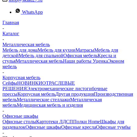
WhatsApp
Главная
-
Каталог
-
Металлическая мебель
Мебель для дома
Мебель для кухни
Матраcы
Мебель для
детской
Мебель для спальной
Офисная мебель
Кресла и
стулья
Металлическая мебель
Наши работы
Уценка
Эконом
мебель
-
Корпусная мебель
Сейфы
НОВИНКИ
ОТРАСЛЕВЫЕ
РЕШЕНИЯ
Электромеханические листогибочные
прессы
Корпусная мебель
Другая продукция
Производственная
мебель
Металлические стеллажи
Металлическая
мебель
Медицинская мебель и изделия
-
Офисные шкафы
Офисные столы
Картотеки ЛДСП
Полки Home
Шкафы для
раздевалок
Офисные шкафы
Офисные кресла
Офисные тумбы
-