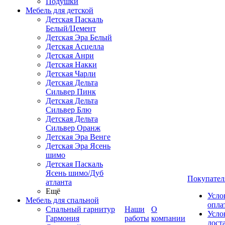
Подушки
Мебель для детской
Детская Паскаль
Белый/Цемент
Детская Эра Белый
Детская Асцелла
Детская Анри
Детская Накки
Детская Чарли
Детская Дельта
Сильвер Пинк
Детская Дельта
Сильвер Блю
Детская Дельта
Сильвер Оранж
Детская Эра Венге
Детская Эра Ясень
шимо
Детская Паскаль
Ясень шимо/Дуб
Покупател
атланта
Ещё
Усло
Мебель для спальной
опла
Спальный гарнитур
Наши
О
Усло
Гармония
работы
компании
дост