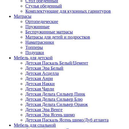
Стол обеденный
Стулья обеденный
Комплектующие для кухонных гарнитуров
Матраcы
Ортопедические
Пружинные
Беспружинные матрасы
Матрасы для детей и подростков
Наматрасники
Топперы
Подушки
Мебель для детской
Детская Паскаль Белый/Цемент
Детская Эра Белый
Детская Асцелла
Детская Анри
Детская Накки
Детская Чарли
Детская Дельта Сильвер Пинк
Детская Дельта Сильвер Блю
Детская Дельта Сильвер Оранж
Детская Эра Венге
Детская Эра Ясень шимо
Детская Паскаль Ясень шимо/Дуб атланта
Мебель для спальной