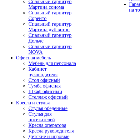
Спальный гарнитур
Гара
Мартина сонома
на т
Спальный гарнитур
Соренто
Спальный гарнитур
Мартина дуб вотан
Спальный гарнитур
Дольче
Спальный гарнитур
NOVA
Офисная мебель
Мебель для персонала
Кабинет
руководителя
Стол офисный
Тумба офисная
Шкаф офисный
Стеллаж офисный
Кресла и стулья
Стулья обеденные
Стулья для
посетителей
Кресла оператора
Кресла руководителя
Детские и игровые