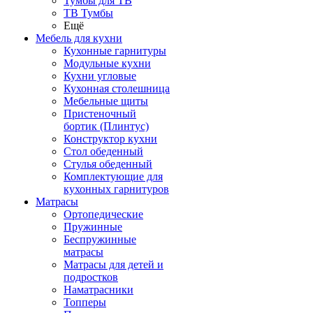
Тумбы для ТВ
ТВ Тумбы
Ещё
Мебель для кухни
Кухонные гарнитуры
Модульные кухни
Кухни угловые
Кухонная столешница
Мебельные щиты
Пристеночный
бортик (Плинтус)
Конструктор кухни
Стол обеденный
Стулья обеденный
Комплектующие для
кухонных гарнитуров
Матраcы
Ортопедические
Пружинные
Беспружинные
матрасы
Матрасы для детей и
подростков
Наматрасники
Топперы