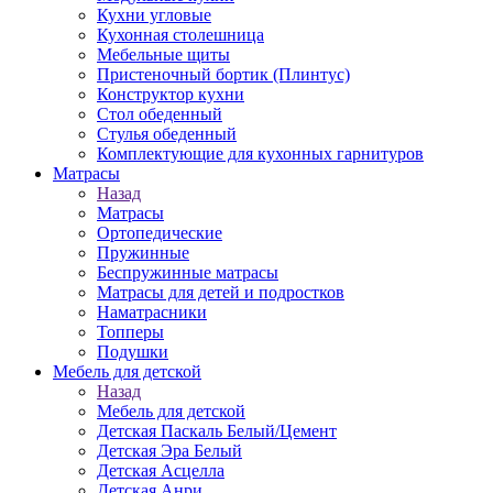
Кухни угловые
Кухонная столешница
Мебельные щиты
Пристеночный бортик (Плинтус)
Конструктор кухни
Стол обеденный
Стулья обеденный
Комплектующие для кухонных гарнитуров
Матраcы
Назад
Матраcы
Ортопедические
Пружинные
Беспружинные матрасы
Матрасы для детей и подростков
Наматрасники
Топперы
Подушки
Мебель для детской
Назад
Мебель для детской
Детская Паскаль Белый/Цемент
Детская Эра Белый
Детская Асцелла
Детская Анри