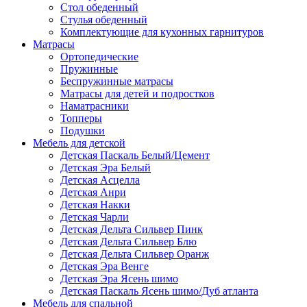
Стол обеденный
Стулья обеденный
Комплектующие для кухонных гарнитуров
Матраcы
Ортопедические
Пружинные
Беспружинные матрасы
Матрасы для детей и подростков
Наматрасники
Топперы
Подушки
Мебель для детской
Детская Паскаль Белый/Цемент
Детская Эра Белый
Детская Асцелла
Детская Анри
Детская Накки
Детская Чарли
Детская Дельта Сильвер Пинк
Детская Дельта Сильвер Блю
Детская Дельта Сильвер Оранж
Детская Эра Венге
Детская Эра Ясень шимо
Детская Паскаль Ясень шимо/Дуб атланта
Мебель для спальной