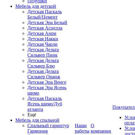
Подушки
Мебель для детской
Детская Паскаль
Белый/Цемент
Детская Эра Белый
Детская Асцелла
Детская Анри
Детская Накки
Детская Чарли
Детская Дельта
Сильвер Пинк
Детская Дельта
Сильвер Блю
Детская Дельта
Сильвер Оранж
Детская Эра Венге
Детская Эра Ясень
шимо
Детская Паскаль
Ясень шимо/Дуб
Покупател
атланта
Ещё
Усло
Мебель для спальной
опла
Спальный гарнитур
Наши
О
Усло
Гармония
работы
компании
дост