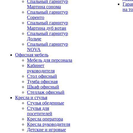
Спальный гарнитур
Гара
Мартина сонома
на т
Спальный гарнитур
Соренто
Спальный гарнитур
Мартина дуб вотан
Спальный гарнитур
Дольче
Спальный гарнитур
NOVA
Офисная мебель
Мебель для персонала
Кабинет
руководителя
Стол офисный
Тумба офисная
Шкаф офисный
Стеллаж офисный
Кресла и стулья
Стулья обеденные
Стулья для
посетителей
Кресла оператора
Кресла руководителя
Детские и игровые