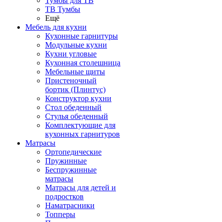
Тумбы для ТВ
ТВ Тумбы
Ещё
Мебель для кухни
Кухонные гарнитуры
Модульные кухни
Кухни угловые
Кухонная столешница
Мебельные щиты
Пристеночный
бортик (Плинтус)
Конструктор кухни
Стол обеденный
Стулья обеденный
Комплектующие для
кухонных гарнитуров
Матраcы
Ортопедические
Пружинные
Беспружинные
матрасы
Матрасы для детей и
подростков
Наматрасники
Топперы