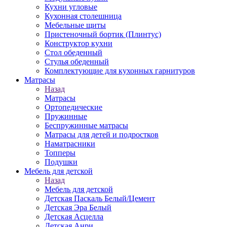
Кухни угловые
Кухонная столешница
Мебельные щиты
Пристеночный бортик (Плинтус)
Конструктор кухни
Стол обеденный
Стулья обеденный
Комплектующие для кухонных гарнитуров
Матраcы
Назад
Матраcы
Ортопедические
Пружинные
Беспружинные матрасы
Матрасы для детей и подростков
Наматрасники
Топперы
Подушки
Мебель для детской
Назад
Мебель для детской
Детская Паскаль Белый/Цемент
Детская Эра Белый
Детская Асцелла
Детская Анри