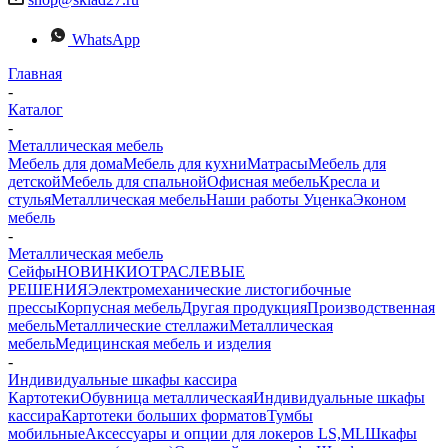
WhatsApp
Главная
-
Каталог
-
Металлическая мебель
Мебель для дома
Мебель для кухни
Матраcы
Мебель для
детской
Мебель для спальной
Офисная мебель
Кресла и
стулья
Металлическая мебель
Наши работы
Уценка
Эконом
мебель
-
Металлическая мебель
Сейфы
НОВИНКИ
ОТРАСЛЕВЫЕ
РЕШЕНИЯ
Электромеханические листогибочные
прессы
Корпусная мебель
Другая продукция
Производственная
мебель
Металлические стеллажи
Металлическая
мебель
Медицинская мебель и изделия
-
Индивидуальные шкафы кассира
Картотеки
Обувница металлическая
Индивидуальные шкафы
кассира
Картотеки больших форматов
Тумбы
мобильные
Аксессуары и опции для локеров LS,ML
Шкафы