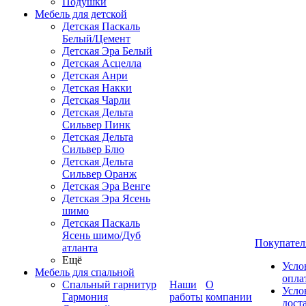
Подушки
Мебель для детской
Детская Паскаль
Белый/Цемент
Детская Эра Белый
Детская Асцелла
Детская Анри
Детская Накки
Детская Чарли
Детская Дельта
Сильвер Пинк
Детская Дельта
Сильвер Блю
Детская Дельта
Сильвер Оранж
Детская Эра Венге
Детская Эра Ясень
шимо
Детская Паскаль
Ясень шимо/Дуб
Покупател
атланта
Ещё
Усло
Мебель для спальной
опла
Спальный гарнитур
Наши
О
Усло
Гармония
работы
компании
дост