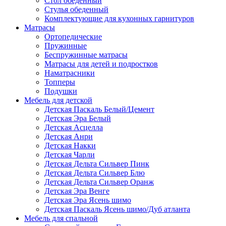
Стол обеденный
Стулья обеденный
Комплектующие для кухонных гарнитуров
Матраcы
Ортопедические
Пружинные
Беспружинные матрасы
Матрасы для детей и подростков
Наматрасники
Топперы
Подушки
Мебель для детской
Детская Паскаль Белый/Цемент
Детская Эра Белый
Детская Асцелла
Детская Анри
Детская Накки
Детская Чарли
Детская Дельта Сильвер Пинк
Детская Дельта Сильвер Блю
Детская Дельта Сильвер Оранж
Детская Эра Венге
Детская Эра Ясень шимо
Детская Паскаль Ясень шимо/Дуб атланта
Мебель для спальной