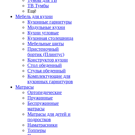
Тумбы для ТВ
ТВ Тумбы
Ещё
Мебель для кухни
Кухонные гарнитуры
Модульные кухни
Кухни угловые
Кухонная столешница
Мебельные щиты
Пристеночный
бортик (Плинтус)
Конструктор кухни
Стол обеденный
Стулья обеденный
Комплектующие для
кухонных гарнитуров
Матраcы
Ортопедические
Пружинные
Беспружинные
матрасы
Матрасы для детей и
подростков
Наматрасники
Топперы