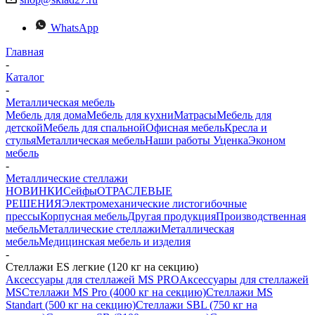
WhatsApp
Главная
-
Каталог
-
Металлическая мебель
Мебель для дома
Мебель для кухни
Матраcы
Мебель для
детской
Мебель для спальной
Офисная мебель
Кресла и
стулья
Металлическая мебель
Наши работы
Уценка
Эконом
мебель
-
Металлические стеллажи
НОВИНКИ
Сейфы
ОТРАСЛЕВЫЕ
РЕШЕНИЯ
Электромеханические листогибочные
прессы
Корпусная мебель
Другая продукция
Производственная
мебель
Металлические стеллажи
Металлическая
мебель
Медицинская мебель и изделия
-
Стеллажи ES легкие (120 кг на секцию)
Аксессуары для стеллажей MS PRO
Аксессуары для стеллажей
MS
Стеллажи MS Pro (4000 кг на секцию)
Стеллажи MS
Standart (500 кг на секцию)
Стеллажи SBL (750 кг на