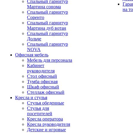
Спальный гарнитур
Гара
Мартина сонома
на т
Спальный гарнитур
Соренто
Спальный гарнитур
Мартина дуб вотан
Спальный гарнитур
Дольче
Спальный гарнитур
NOVA
Офисная мебель
Мебель для персонала
Кабинет
руководителя
Стол офисный
Тумба офисная
Шкаф офисный
Стеллаж офисный
Кресла и стулья
Стулья обеденные
Стулья для
посетителей
Кресла оператора
Кресла руководителя
Детские и игровые