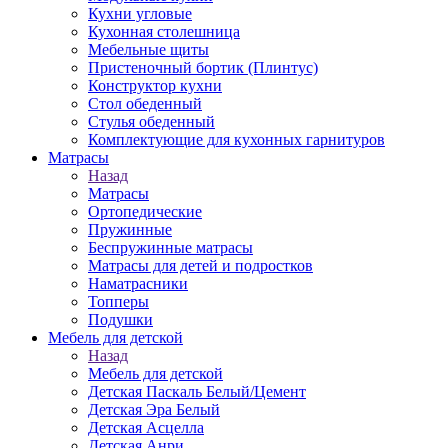
Кухни угловые
Кухонная столешница
Мебельные щиты
Пристеночный бортик (Плинтус)
Конструктор кухни
Стол обеденный
Стулья обеденный
Комплектующие для кухонных гарнитуров
Матраcы
Назад
Матраcы
Ортопедические
Пружинные
Беспружинные матрасы
Матрасы для детей и подростков
Наматрасники
Топперы
Подушки
Мебель для детской
Назад
Мебель для детской
Детская Паскаль Белый/Цемент
Детская Эра Белый
Детская Асцелла
Детская Анри