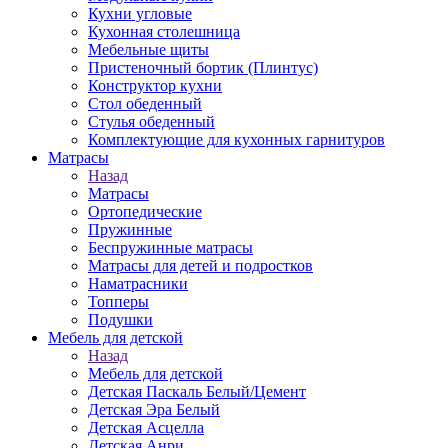
Кухни угловые
Кухонная столешница
Мебельные щиты
Пристеночный бортик (Плинтус)
Конструктор кухни
Стол обеденный
Стулья обеденный
Комплектующие для кухонных гарнитуров
Матраcы
Назад
Матраcы
Ортопедические
Пружинные
Беспружинные матрасы
Матрасы для детей и подростков
Наматрасники
Топперы
Подушки
Мебель для детской
Назад
Мебель для детской
Детская Паскаль Белый/Цемент
Детская Эра Белый
Детская Асцелла
Детская Анри