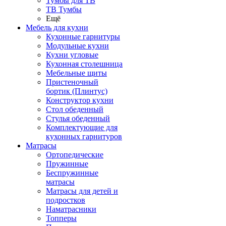
Тумбы для ТВ
ТВ Тумбы
Ещё
Мебель для кухни
Кухонные гарнитуры
Модульные кухни
Кухни угловые
Кухонная столешница
Мебельные щиты
Пристеночный
бортик (Плинтус)
Конструктор кухни
Стол обеденный
Стулья обеденный
Комплектующие для
кухонных гарнитуров
Матраcы
Ортопедические
Пружинные
Беспружинные
матрасы
Матрасы для детей и
подростков
Наматрасники
Топперы