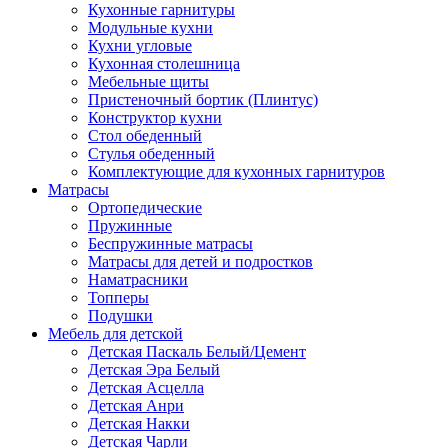
Кухонные гарнитуры
Модульные кухни
Кухни угловые
Кухонная столешница
Мебельные щиты
Пристеночный бортик (Плинтус)
Конструктор кухни
Стол обеденный
Стулья обеденный
Комплектующие для кухонных гарнитуров
Матраcы
Ортопедические
Пружинные
Беспружинные матрасы
Матрасы для детей и подростков
Наматрасники
Топперы
Подушки
Мебель для детской
Детская Паскаль Белый/Цемент
Детская Эра Белый
Детская Асцелла
Детская Анри
Детская Накки
Детская Чарли