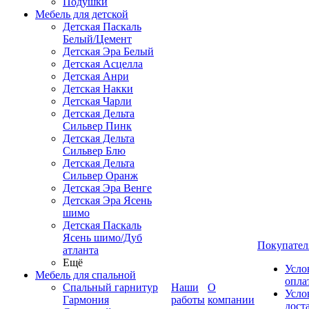
Подушки
Мебель для детской
Детская Паскаль
Белый/Цемент
Детская Эра Белый
Детская Асцелла
Детская Анри
Детская Накки
Детская Чарли
Детская Дельта
Сильвер Пинк
Детская Дельта
Сильвер Блю
Детская Дельта
Сильвер Оранж
Детская Эра Венге
Детская Эра Ясень
шимо
Детская Паскаль
Ясень шимо/Дуб
Покупател
атланта
Ещё
Усло
Мебель для спальной
опла
Спальный гарнитур
Наши
О
Усло
Гармония
работы
компании
дост