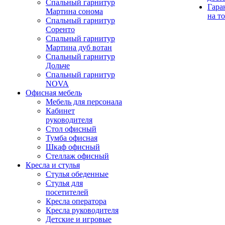
Спальный гарнитур
Гара
Мартина сонома
на т
Спальный гарнитур
Соренто
Спальный гарнитур
Мартина дуб вотан
Спальный гарнитур
Дольче
Спальный гарнитур
NOVA
Офисная мебель
Мебель для персонала
Кабинет
руководителя
Стол офисный
Тумба офисная
Шкаф офисный
Стеллаж офисный
Кресла и стулья
Стулья обеденные
Стулья для
посетителей
Кресла оператора
Кресла руководителя
Детские и игровые