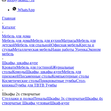
WhatsApp
Главная
-
Каталог
-
Мебель для дома
Мебель для дома
Мебель для кухни
Матраcы
Мебель для
детской
Мебель для спальной
Офисная мебель
Кресла и
стулья
Металлическая мебель
Наши работы
Уценка
Эконом
мебель
-
Шкафы, шкафы-купе
Кровати
Мебель для гостиной
Журнальные
столы
Комоды
Шкафы, шкафы-купе
Мебель для
прихожей
Письменные столы
Компьютерные столы
Косметические столы
Прикроватные тумбы
Стол-
книжка
Тумбы для ТВ
ТВ Тумбы
-
Шкафы 2х створчатые
Стеллажи и полки
Пеналы
Шкафы 3х створчатые
Шкафы 4х
створчатые
Шкафы угловые
Шкаф-купе