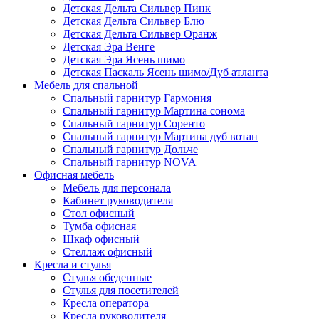
Детская Дельта Сильвер Пинк
Детская Дельта Сильвер Блю
Детская Дельта Сильвер Оранж
Детская Эра Венге
Детская Эра Ясень шимо
Детская Паскаль Ясень шимо/Дуб атланта
Мебель для спальной
Спальный гарнитур Гармония
Спальный гарнитур Мартина сонома
Спальный гарнитур Соренто
Спальный гарнитур Мартина дуб вотан
Спальный гарнитур Дольче
Спальный гарнитур NOVA
Офисная мебель
Мебель для персонала
Кабинет руководителя
Стол офисный
Тумба офисная
Шкаф офисный
Стеллаж офисный
Кресла и стулья
Стулья обеденные
Стулья для посетителей
Кресла оператора
Кресла руководителя